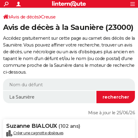
ACTUALITÉS
Connexion
S'inscrire
Avis de décès
Creuse
Rechercher
Société
Education
Villes
Politique
Faits Divers
Monde
+
SPORT
Avis de décès à la Saunière (23000)
Football
Cyclisme
Forum
Coupe du monde 2026
Tennis
Rugby
CULTURE
Accédez gratuitement sur cette page au carnet des décès de la
TNT
Cinéma
Musique
Programme TV
Streaming
Sorties cinéma
+
Saunière. Vous pouvez affiner votre recherche, trouver un avis
FINANCE
de décès, une nécrologie ou un avis d'obsèques plus ancien en
Impôts
Immobilier
Banque
Crédit
Retraite
Epargne
Risques naturels par ville
Assurance
AUTO
tapant le nom d'un défunt et/ou le nom (ou code postal) d'une
commune proche de la Saunière dans le moteur de recherche
Réserver un essai
Berlines
Forum auto
Essais
Citadines
SUV
+
HIGH-TECH
ci-dessous.
Meilleur smartphone
Ordinateurs
Guide high-tech
Mobiles
Internet
Jeux vidéo
+
BRICOLAGE
Aménagement intérieur
Cuisine
Jardinage
+
Forum
Extérieur
Salle de bains
Rangement
WEEK-END
Escapades
Expositions
Week-end nature
Guides de France
Patrimoine
Musées
+
LIFESTYLE
Mise à jour le 25/06/26
Bien-être
Mode
+
Art de vivre
Loisirs
Modes de vie
SANTE
Suzanne BIALOUX
(102 ans)
Guide de la santé
Médicaments
+
Alimentation
Maladies
Sommeil
VOYAGE
Créer une cagnotte obsèques