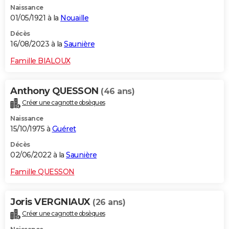
Naissance
City break
Voyage de noces
Climat
Destinations
Voyage nature
Forum
+
PHOTO
01/05/1921 à la
Nouaille
GUIDES D'ACHAT
Décès
16/08/2023 à la
Saunière
BONS PLANS
Famille BIALOUX
CARTE DE VOEUX
Anthony QUESSON
(46 ans)
Carte Bonne année
Carte Pâques
Carte de Noël
Carte Saint-Valentin
Carte d'anniversaire
DICTIONNAIRE
Créer une cagnotte obsèques
Biographies
Expressions
Dictionnaire
Citations
Proverbes
PROGRAMME TV
Naissance
15/10/1975 à
Guéret
COPAINS D'AVANT
Décès
02/06/2022 à la
Saunière
Se connecter
Collèges
Universités
Service militaire
S'inscrire
Lycées
Primaires
Entreprises
Avis de recherche
AVIS DE DÉCÈS
Famille QUESSON
FORUM
Lifestyle
Sport
Television
Cinema
Bricolage
Culture
Auto
Voyage
Joris VERGNIAUX
(26 ans)
Créer une cagnotte obsèques