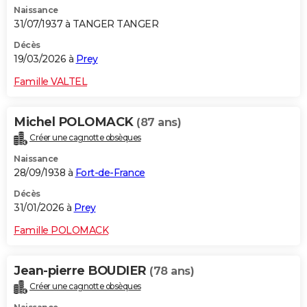
Naissance
City break
Voyage de noces
Climat
Destinations
Voyage nature
Forum
+
PHOTO
31/07/1937 à TANGER TANGER
GUIDES D'ACHAT
Décès
19/03/2026 à
Prey
BONS PLANS
Famille VALTEL
CARTE DE VOEUX
Michel POLOMACK
(87 ans)
Carte Bonne année
Carte Pâques
Carte de Noël
Carte Saint-Valentin
Carte d'anniversaire
DICTIONNAIRE
Créer une cagnotte obsèques
Biographies
Expressions
Dictionnaire
Citations
Proverbes
PROGRAMME TV
Naissance
28/09/1938 à
Fort-de-France
COPAINS D'AVANT
Décès
31/01/2026 à
Prey
Se connecter
Collèges
Universités
Service militaire
S'inscrire
Lycées
Primaires
Entreprises
Avis de recherche
AVIS DE DÉCÈS
Famille POLOMACK
FORUM
Lifestyle
Sport
Television
Cinema
Bricolage
Culture
Auto
Voyage
Jean-pierre BOUDIER
(78 ans)
Créer une cagnotte obsèques