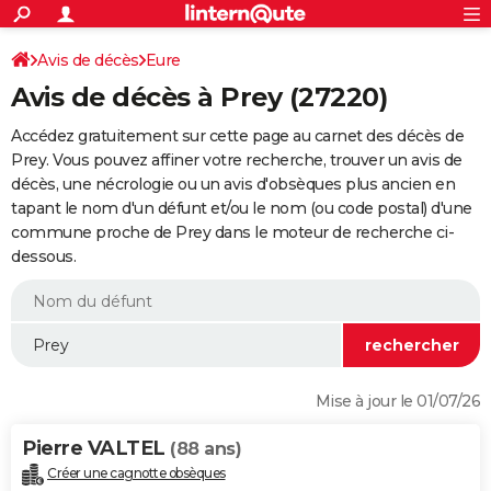
ACTUALITÉS
Connexion
S'inscrire
Avis de décès
Eure
Rechercher
Société
Education
Villes
Politique
Faits Divers
Monde
+
SPORT
Avis de décès à Prey (27220)
Football
Cyclisme
Forum
Coupe du monde 2026
Tennis
Rugby
CULTURE
Accédez gratuitement sur cette page au carnet des décès de
TNT
Cinéma
Musique
Programme TV
Streaming
Sorties cinéma
+
Prey. Vous pouvez affiner votre recherche, trouver un avis de
FINANCE
décès, une nécrologie ou un avis d'obsèques plus ancien en
Impôts
Immobilier
Banque
Crédit
Retraite
Epargne
Risques naturels par ville
Assurance
AUTO
tapant le nom d'un défunt et/ou le nom (ou code postal) d'une
commune proche de Prey dans le moteur de recherche ci-
Réserver un essai
Berlines
Forum auto
Essais
Citadines
SUV
+
HIGH-TECH
dessous.
Meilleur smartphone
Ordinateurs
Guide high-tech
Mobiles
Internet
Jeux vidéo
+
BRICOLAGE
Aménagement intérieur
Cuisine
Jardinage
+
Forum
Extérieur
Salle de bains
Rangement
WEEK-END
Escapades
Expositions
Week-end nature
Guides de France
Patrimoine
Musées
+
LIFESTYLE
Mise à jour le 01/07/26
Bien-être
Mode
+
Art de vivre
Loisirs
Modes de vie
SANTE
Pierre VALTEL
(88 ans)
Guide de la santé
Médicaments
+
Alimentation
Maladies
Sommeil
VOYAGE
Créer une cagnotte obsèques