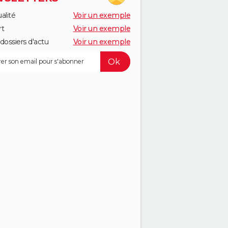
alité
Voir un exemple
rt
Voir un exemple
dossiers d'actu
Voir un exemple