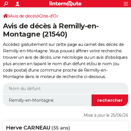
ACTUALITÉS
Connexion
S'inscrire
Avis de décès
Côte-d'Or
Rechercher
Société
Education
Villes
Politique
Faits Divers
Monde
+
SPORT
Avis de décès à Remilly-en-
Football
Cyclisme
Forum
Coupe du monde 2026
Tennis
Rugby
CULTURE
Montagne (21540)
TNT
Cinéma
Musique
Programme TV
Streaming
Sorties cinéma
+
FINANCE
Accédez gratuitement sur cette page au carnet des décès de
Remilly-en-Montagne. Vous pouvez affiner votre recherche,
Impôts
Immobilier
Banque
Crédit
Retraite
Epargne
Risques naturels par ville
Assurance
AUTO
trouver un avis de décès, une nécrologie ou un avis d'obsèques
plus ancien en tapant le nom d'un défunt et/ou le nom (ou
Réserver un essai
Berlines
Forum auto
Essais
Citadines
SUV
+
HIGH-TECH
code postal) d'une commune proche de Remilly-en-
Montagne dans le moteur de recherche ci-dessous.
Meilleur smartphone
Ordinateurs
Guide high-tech
Mobiles
Internet
Jeux vidéo
+
BRICOLAGE
Aménagement intérieur
Cuisine
Jardinage
+
Forum
Extérieur
Salle de bains
Rangement
WEEK-END
Escapades
Expositions
Week-end nature
Guides de France
Patrimoine
Musées
+
LIFESTYLE
Bien-être
Mode
+
Art de vivre
Loisirs
Modes de vie
SANTE
Mise à jour le 25/06/26
Guide de la santé
Médicaments
+
Alimentation
Maladies
Sommeil
VOYAGE
Herve CARNEAU
(55 ans)