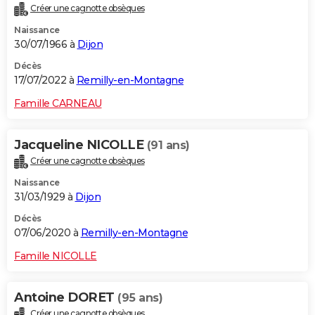
Créer une cagnotte obsèques
City break
Voyage de noces
Climat
Destinations
Voyage nature
Forum
+
PHOTO
Naissance
30/07/1966 à
Dijon
GUIDES D'ACHAT
Décès
BONS PLANS
17/07/2022 à
Remilly-en-Montagne
CARTE DE VOEUX
Famille CARNEAU
Carte Bonne année
Carte Pâques
Carte de Noël
Carte Saint-Valentin
Carte d'anniversaire
DICTIONNAIRE
Jacqueline NICOLLE
(91 ans)
Biographies
Expressions
Dictionnaire
Citations
Proverbes
PROGRAMME TV
Créer une cagnotte obsèques
Naissance
COPAINS D'AVANT
31/03/1929 à
Dijon
Se connecter
Collèges
Universités
Service militaire
S'inscrire
Lycées
Primaires
Entreprises
Avis de recherche
AVIS DE DÉCÈS
Décès
07/06/2020 à
Remilly-en-Montagne
FORUM
Famille NICOLLE
Lifestyle
Sport
Television
Cinema
Bricolage
Culture
Auto
Voyage
Antoine DORET
(95 ans)
Créer une cagnotte obsèques