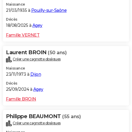
Naissance
City break
Voyage de noces
Climat
Destinations
Voyage nature
Forum
+
PHOTO
21/03/1935 à
Pouilly-sur-Saône
GUIDES D'ACHAT
Décès
18/08/2025 à
Agey
BONS PLANS
Famille VERNET
CARTE DE VOEUX
Laurent BROIN
(50 ans)
Carte Bonne année
Carte Pâques
Carte de Noël
Carte Saint-Valentin
Carte d'anniversaire
DICTIONNAIRE
Créer une cagnotte obsèques
Biographies
Expressions
Dictionnaire
Citations
Proverbes
PROGRAMME TV
Naissance
23/11/1973 à
Dijon
COPAINS D'AVANT
Décès
25/09/2024 à
Agey
Se connecter
Collèges
Universités
Service militaire
S'inscrire
Lycées
Primaires
Entreprises
Avis de recherche
AVIS DE DÉCÈS
Famille BROIN
FORUM
Lifestyle
Sport
Television
Cinema
Bricolage
Culture
Auto
Voyage
Philippe BEAUMONT
(55 ans)
Créer une cagnotte obsèques