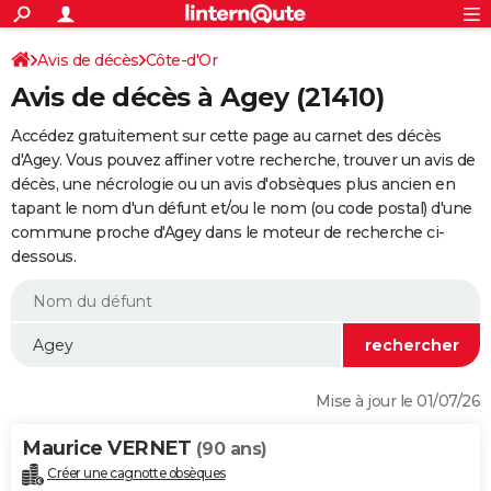
ACTUALITÉS
Connexion
S'inscrire
Avis de décès
Côte-d'Or
Rechercher
Société
Education
Villes
Politique
Faits Divers
Monde
+
SPORT
Avis de décès à Agey (21410)
Football
Cyclisme
Forum
Coupe du monde 2026
Tennis
Rugby
CULTURE
Accédez gratuitement sur cette page au carnet des décès
TNT
Cinéma
Musique
Programme TV
Streaming
Sorties cinéma
+
d'Agey. Vous pouvez affiner votre recherche, trouver un avis de
FINANCE
décès, une nécrologie ou un avis d'obsèques plus ancien en
Impôts
Immobilier
Banque
Crédit
Retraite
Epargne
Risques naturels par ville
Assurance
AUTO
tapant le nom d'un défunt et/ou le nom (ou code postal) d'une
commune proche d'Agey dans le moteur de recherche ci-
Réserver un essai
Berlines
Forum auto
Essais
Citadines
SUV
+
HIGH-TECH
dessous.
Meilleur smartphone
Ordinateurs
Guide high-tech
Mobiles
Internet
Jeux vidéo
+
BRICOLAGE
Aménagement intérieur
Cuisine
Jardinage
+
Forum
Extérieur
Salle de bains
Rangement
WEEK-END
Escapades
Expositions
Week-end nature
Guides de France
Patrimoine
Musées
+
LIFESTYLE
Mise à jour le 01/07/26
Bien-être
Mode
+
Art de vivre
Loisirs
Modes de vie
SANTE
Maurice VERNET
(90 ans)
Guide de la santé
Médicaments
+
Alimentation
Maladies
Sommeil
VOYAGE
Créer une cagnotte obsèques