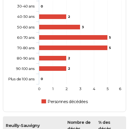
30-40 ans
0
40-50 ans
2
50-60 ans
3
60-70 ans
5
70-80 ans
5
80-90 ans
2
90-100 ans
2
Plus de 100 ans
0
0
1
2
3
4
5
6
Personnes décédées
Nombre de
% des
Reuilly-Sauvigny
décès
décès