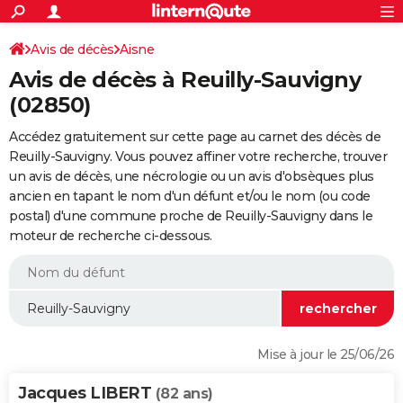
ACTUALITÉS
Connexion
S'inscrire
Avis de décès
Aisne
Rechercher
Société
Education
Villes
Politique
Faits Divers
Monde
+
SPORT
Avis de décès à Reuilly-Sauvigny
Football
Cyclisme
Forum
Coupe du monde 2026
Tennis
Rugby
CULTURE
(02850)
TNT
Cinéma
Musique
Programme TV
Streaming
Sorties cinéma
+
FINANCE
Accédez gratuitement sur cette page au carnet des décès de
Reuilly-Sauvigny. Vous pouvez affiner votre recherche, trouver
Impôts
Immobilier
Banque
Crédit
Retraite
Epargne
Risques naturels par ville
Assurance
AUTO
un avis de décès, une nécrologie ou un avis d'obsèques plus
ancien en tapant le nom d'un défunt et/ou le nom (ou code
Réserver un essai
Berlines
Forum auto
Essais
Citadines
SUV
+
HIGH-TECH
postal) d'une commune proche de Reuilly-Sauvigny dans le
moteur de recherche ci-dessous.
Meilleur smartphone
Ordinateurs
Guide high-tech
Mobiles
Internet
Jeux vidéo
+
BRICOLAGE
Aménagement intérieur
Cuisine
Jardinage
+
Forum
Extérieur
Salle de bains
Rangement
WEEK-END
Escapades
Expositions
Week-end nature
Guides de France
Patrimoine
Musées
+
LIFESTYLE
Bien-être
Mode
+
Art de vivre
Loisirs
Modes de vie
SANTE
Mise à jour le 25/06/26
Guide de la santé
Médicaments
+
Alimentation
Maladies
Sommeil
VOYAGE
Jacques LIBERT
(82 ans)