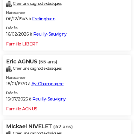
Créer une cagnotte obsèques
City break
Voyage de noces
Climat
Destinations
Voyage nature
Forum
+
PHOTO
Naissance
06/12/1943 à
Frelinghien
GUIDES D'ACHAT
Décès
BONS PLANS
16/02/2026 à
Reuilly-Sauvigny
CARTE DE VOEUX
Famille LIBERT
Carte Bonne année
Carte Pâques
Carte de Noël
Carte Saint-Valentin
Carte d'anniversaire
DICTIONNAIRE
Eric AGNUS
(55 ans)
Biographies
Expressions
Dictionnaire
Citations
Proverbes
PROGRAMME TV
Créer une cagnotte obsèques
Naissance
COPAINS D'AVANT
18/01/1970 à
Aÿ-Champagne
Se connecter
Collèges
Universités
Service militaire
S'inscrire
Lycées
Primaires
Entreprises
Avis de recherche
AVIS DE DÉCÈS
Décès
15/07/2025 à
Reuilly-Sauvigny
FORUM
Famille AGNUS
Lifestyle
Sport
Television
Cinema
Bricolage
Culture
Auto
Voyage
Mickael NIVELET
(42 ans)
Créer une cagnotte obsèques