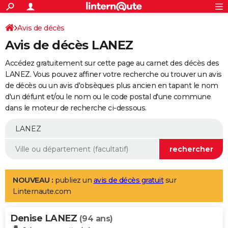
ACTUALITÉS
Connexion
S'inscrire
Avis de décès
Rechercher
Société
Education
Villes
Politique
Faits Divers
Monde
+
SPORT
Avis de décès LANEZ
Football
Cyclisme
Forum
Coupe du monde 2026
Tennis
Rugby
CULTURE
Accédez gratuitement sur cette page au carnet des décès des
TNT
Cinéma
Musique
Programme TV
Streaming
Sorties cinéma
+
LANEZ. Vous pouvez affiner votre recherche ou trouver un avis
FINANCE
de décès ou un avis d'obsèques plus ancien en tapant le nom
Impôts
Immobilier
Banque
Crédit
Retraite
Epargne
Risques naturels par ville
Assurance
AUTO
d'un défunt et/ou le nom ou le code postal d'une commune
dans le moteur de recherche ci-dessous.
Réserver un essai
Berlines
Forum auto
Essais
Citadines
SUV
+
HIGH-TECH
Meilleur smartphone
Ordinateurs
Guide high-tech
Mobiles
Internet
Jeux vidéo
+
BRICOLAGE
Aménagement intérieur
Cuisine
Jardinage
+
Forum
Extérieur
Salle de bains
Rangement
WEEK-END
Escapades
Expositions
Week-end nature
Guides de France
Patrimoine
Musées
+
LIFESTYLE
NOUVEAU :
publiez un
avis de décès gratuit
sur
Linternaute.com
Bien-être
Mode
+
Art de vivre
Loisirs
Modes de vie
SANTE
Denise LANEZ
Guide de la santé
Médicaments
+
Alimentation
Maladies
Sommeil
(94 ans)
VOYAGE