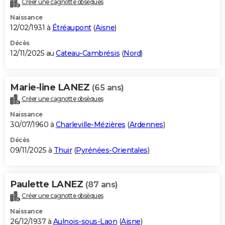
Créer une cagnotte obsèques
City break
Voyage de noces
Climat
Destinations
Voyage nature
Forum
+
PHOTO
Naissance
12/02/1931 à
Étréaupont
(
Aisne
)
GUIDES D'ACHAT
Décès
12/11/2025 au
Cateau-Cambrésis
(
Nord
)
BONS PLANS
CARTE DE VOEUX
Marie-line LANEZ
(65 ans)
Carte Bonne année
Carte Pâques
Carte de Noël
Carte Saint-Valentin
Carte d'anniversaire
DICTIONNAIRE
Créer une cagnotte obsèques
Biographies
Expressions
Dictionnaire
Citations
Proverbes
PROGRAMME TV
Naissance
30/07/1960 à
Charleville-Mézières
(
Ardennes
)
COPAINS D'AVANT
Décès
09/11/2025 à
Thuir
(
Pyrénées-Orientales
)
Se connecter
Collèges
Universités
Service militaire
S'inscrire
Lycées
Primaires
Entreprises
Avis de recherche
AVIS DE DÉCÈS
FORUM
Paulette LANEZ
(87 ans)
Lifestyle
Sport
Television
Cinema
Bricolage
Culture
Auto
Voyage
Créer une cagnotte obsèques
Naissance
26/12/1937 à
Aulnois-sous-Laon
(
Aisne
)