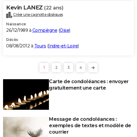
Kevin LANEZ
(22 ans)
Créer une cagnotte obsèques
Naissance
26/12/1989 à
Compiègne
(
Oise
)
Décès
08/08/2012 à
Tours
(
Indre-et-Loire
)
1
2
3
4
Carte de condoléances : envoyer
gratuitement une carte
Message de condoléances :
exemples de textes et modèle de
courrier