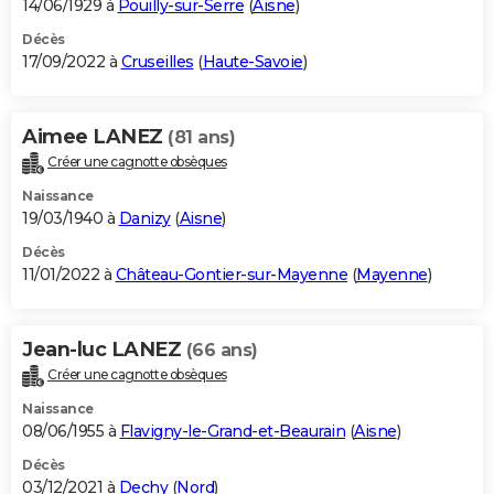
14/06/1929 à
Pouilly-sur-Serre
(
Aisne
)
Décès
17/09/2022 à
Cruseilles
(
Haute-Savoie
)
Aimee LANEZ
(81 ans)
Créer une cagnotte obsèques
Naissance
19/03/1940 à
Danizy
(
Aisne
)
Décès
11/01/2022 à
Château-Gontier-sur-Mayenne
(
Mayenne
)
Jean-luc LANEZ
(66 ans)
Créer une cagnotte obsèques
Naissance
08/06/1955 à
Flavigny-le-Grand-et-Beaurain
(
Aisne
)
Décès
03/12/2021 à
Dechy
(
Nord
)