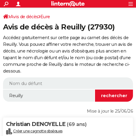
ACTUALITÉS
Connexion
S'inscrire
Avis de décès
Eure
Rechercher
Société
Education
Villes
Politique
Faits Divers
Monde
+
SPORT
Avis de décès à Reuilly (27930)
Football
Cyclisme
Forum
Coupe du monde 2026
Tennis
Rugby
CULTURE
Accédez gratuitement sur cette page au carnet des décès de
TNT
Cinéma
Musique
Programme TV
Streaming
Sorties cinéma
+
Reuilly. Vous pouvez affiner votre recherche, trouver un avis de
FINANCE
décès, une nécrologie ou un avis d'obsèques plus ancien en
Impôts
Immobilier
Banque
Crédit
Retraite
Epargne
Risques naturels par ville
Assurance
AUTO
tapant le nom d'un défunt et/ou le nom (ou code postal) d'une
commune proche de Reuilly dans le moteur de recherche ci-
Réserver un essai
Berlines
Forum auto
Essais
Citadines
SUV
+
HIGH-TECH
dessous.
Meilleur smartphone
Ordinateurs
Guide high-tech
Mobiles
Internet
Jeux vidéo
+
BRICOLAGE
Aménagement intérieur
Cuisine
Jardinage
+
Forum
Extérieur
Salle de bains
Rangement
WEEK-END
Escapades
Expositions
Week-end nature
Guides de France
Patrimoine
Musées
+
LIFESTYLE
Mise à jour le 25/06/26
Bien-être
Mode
+
Art de vivre
Loisirs
Modes de vie
SANTE
Christian DENOYELLE
(69 ans)
Guide de la santé
Médicaments
+
Alimentation
Maladies
Sommeil
VOYAGE
Créer une cagnotte obsèques