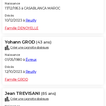
Naissance
City break
Voyage de noces
Climat
Destinations
Voyage nature
Forum
+
PHOTO
17/12/1953 à CASABLANCA MAROC
GUIDES D'ACHAT
Décès
10/12/2023 à
Reuilly
BONS PLANS
Famille DENOYELLE
CARTE DE VOEUX
Yohann GROD
(43 ans)
Carte Bonne année
Carte Pâques
Carte de Noël
Carte Saint-Valentin
Carte d'anniversaire
DICTIONNAIRE
Créer une cagnotte obsèques
Biographies
Expressions
Dictionnaire
Citations
Proverbes
PROGRAMME TV
Naissance
01/05/1980 à
Évreux
COPAINS D'AVANT
Décès
12/10/2023 à
Reuilly
Se connecter
Collèges
Universités
Service militaire
S'inscrire
Lycées
Primaires
Entreprises
Avis de recherche
AVIS DE DÉCÈS
Famille GROD
FORUM
Lifestyle
Sport
Television
Cinema
Bricolage
Culture
Auto
Voyage
Jean TREVISANI
(85 ans)
Créer une cagnotte obsèques