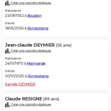
Créer une cagnotte obsèques
City break
Voyage de noces
Climat
Destinations
Voyage nature
Forum
+
PHOTO
Naissance
23/09/1932 à
Bouglon
GUIDES D'ACHAT
Décès
BONS PLANS
18/05/2026 à
Romestaing
CARTE DE VOEUX
Jean-claude DEYMIER
(55 ans)
Carte Bonne année
Carte Pâques
Carte de Noël
Carte Saint-Valentin
Carte d'anniversaire
DICTIONNAIRE
Créer une cagnotte obsèques
Biographies
Expressions
Dictionnaire
Citations
Proverbes
PROGRAMME TV
Naissance
24/01/1970 à
Marmande
COPAINS D'AVANT
Décès
Se connecter
Collèges
Universités
Service militaire
S'inscrire
Lycées
Primaires
Entreprises
Avis de recherche
30/10/2025 à
Romestaing
AVIS DE DÉCÈS
Famille DEYMIER
FORUM
Lifestyle
Sport
Television
Cinema
Bricolage
Culture
Auto
Voyage
Claude RESIGNE
(89 ans)
Créer une cagnotte obsèques