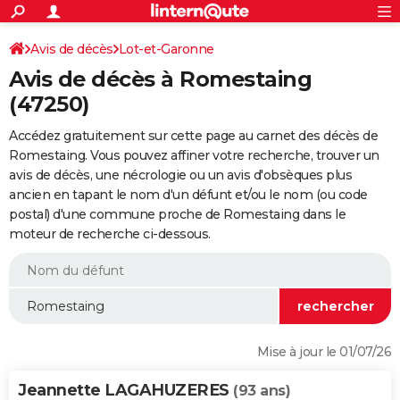
ACTUALITÉS
Connexion
S'inscrire
Avis de décès
Lot-et-Garonne
Rechercher
Société
Education
Villes
Politique
Faits Divers
Monde
+
SPORT
Avis de décès à Romestaing
Football
Cyclisme
Forum
Coupe du monde 2026
Tennis
Rugby
CULTURE
(47250)
TNT
Cinéma
Musique
Programme TV
Streaming
Sorties cinéma
+
FINANCE
Accédez gratuitement sur cette page au carnet des décès de
Romestaing. Vous pouvez affiner votre recherche, trouver un
Impôts
Immobilier
Banque
Crédit
Retraite
Epargne
Risques naturels par ville
Assurance
AUTO
avis de décès, une nécrologie ou un avis d'obsèques plus
ancien en tapant le nom d'un défunt et/ou le nom (ou code
Réserver un essai
Berlines
Forum auto
Essais
Citadines
SUV
+
HIGH-TECH
postal) d'une commune proche de Romestaing dans le
moteur de recherche ci-dessous.
Meilleur smartphone
Ordinateurs
Guide high-tech
Mobiles
Internet
Jeux vidéo
+
BRICOLAGE
Aménagement intérieur
Cuisine
Jardinage
+
Forum
Extérieur
Salle de bains
Rangement
WEEK-END
Escapades
Expositions
Week-end nature
Guides de France
Patrimoine
Musées
+
LIFESTYLE
Bien-être
Mode
+
Art de vivre
Loisirs
Modes de vie
SANTE
Mise à jour le 01/07/26
Guide de la santé
Médicaments
+
Alimentation
Maladies
Sommeil
VOYAGE
Jeannette LAGAHUZERES
(93 ans)