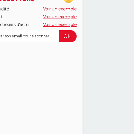
alité
Voir un exemple
rt
Voir un exemple
dossiers d'actu
Voir un exemple