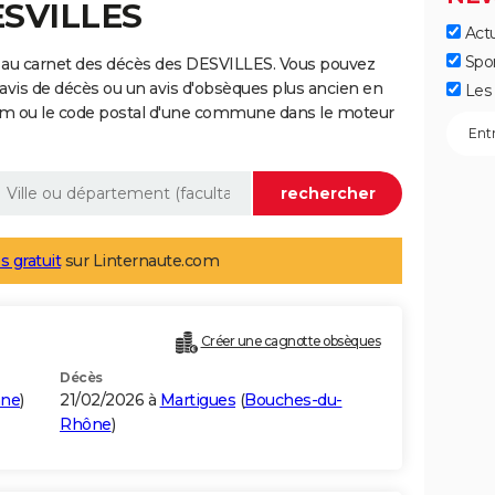
ESVILLES
Actu
Spo
 au carnet des décès des DESVILLES. Vous pouvez
 avis de décès ou un avis d'obsèques plus ancien en
Les 
nom ou le code postal d'une commune dans le moteur
s gratuit
sur Linternaute.com
Créer une cagnotte obsèques
Décès
nne
)
21/02/2026 à
Martigues
(
Bouches-du-
Rhône
)