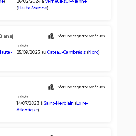
ne
)
26/02/2024 à
Verneuil-sur-Vienne
(
Haute-Vienne
)
0 ans)
Créer une cagnotte obsèques
Décès
aute-
25/09/2023 au
Cateau-Cambrésis
(
Nord
)
Créer une cagnotte obsèques
Décès
14/07/2023 à
Saint-Herblain
(
Loire-
Atlantique
)