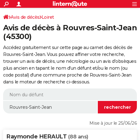
ACTUALITÉS
Connexion
S'inscrire
Avis de décès
Loiret
Rechercher
Société
Education
Villes
Politique
Faits Divers
Monde
+
SPORT
Avis de décès à Rouvres-Saint-Jean
Football
Cyclisme
Forum
Coupe du monde 2026
Tennis
Rugby
CULTURE
(45300)
TNT
Cinéma
Musique
Programme TV
Streaming
Sorties cinéma
+
FINANCE
Accédez gratuitement sur cette page au carnet des décès de
Rouvres-Saint-Jean. Vous pouvez affiner votre recherche,
Impôts
Immobilier
Banque
Crédit
Retraite
Epargne
Risques naturels par ville
Assurance
AUTO
trouver un avis de décès, une nécrologie ou un avis d'obsèques
plus ancien en tapant le nom d'un défunt et/ou le nom (ou
Réserver un essai
Berlines
Forum auto
Essais
Citadines
SUV
+
HIGH-TECH
code postal) d'une commune proche de Rouvres-Saint-Jean
dans le moteur de recherche ci-dessous.
Meilleur smartphone
Ordinateurs
Guide high-tech
Mobiles
Internet
Jeux vidéo
+
BRICOLAGE
Aménagement intérieur
Cuisine
Jardinage
+
Forum
Extérieur
Salle de bains
Rangement
WEEK-END
Escapades
Expositions
Week-end nature
Guides de France
Patrimoine
Musées
+
LIFESTYLE
Bien-être
Mode
+
Art de vivre
Loisirs
Modes de vie
SANTE
Mise à jour le 25/06/26
Guide de la santé
Médicaments
+
Alimentation
Maladies
Sommeil
VOYAGE
Raymonde HERAULT
(88 ans)