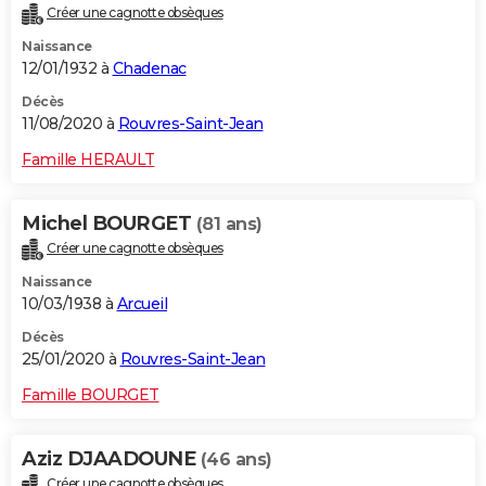
Créer une cagnotte obsèques
City break
Voyage de noces
Climat
Destinations
Voyage nature
Forum
+
PHOTO
Naissance
12/01/1932 à
Chadenac
GUIDES D'ACHAT
Décès
BONS PLANS
11/08/2020 à
Rouvres-Saint-Jean
CARTE DE VOEUX
Famille HERAULT
Carte Bonne année
Carte Pâques
Carte de Noël
Carte Saint-Valentin
Carte d'anniversaire
DICTIONNAIRE
Michel BOURGET
(81 ans)
Biographies
Expressions
Dictionnaire
Citations
Proverbes
PROGRAMME TV
Créer une cagnotte obsèques
Naissance
COPAINS D'AVANT
10/03/1938 à
Arcueil
Se connecter
Collèges
Universités
Service militaire
S'inscrire
Lycées
Primaires
Entreprises
Avis de recherche
AVIS DE DÉCÈS
Décès
25/01/2020 à
Rouvres-Saint-Jean
FORUM
Famille BOURGET
Lifestyle
Sport
Television
Cinema
Bricolage
Culture
Auto
Voyage
Aziz DJAADOUNE
(46 ans)
Créer une cagnotte obsèques