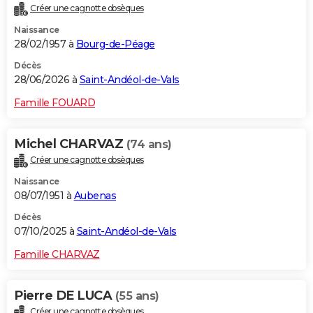
Créer une cagnotte obsèques
City break
Voyage de noces
Climat
Destinations
Voyage nature
Forum
+
PHOTO
Naissance
28/02/1957 à
Bourg-de-Péage
GUIDES D'ACHAT
Décès
BONS PLANS
28/06/2026 à
Saint-Andéol-de-Vals
CARTE DE VOEUX
Famille FOUARD
Carte Bonne année
Carte Pâques
Carte de Noël
Carte Saint-Valentin
Carte d'anniversaire
DICTIONNAIRE
Michel CHARVAZ
(74 ans)
Biographies
Expressions
Dictionnaire
Citations
Proverbes
PROGRAMME TV
Créer une cagnotte obsèques
Naissance
COPAINS D'AVANT
08/07/1951 à
Aubenas
Se connecter
Collèges
Universités
Service militaire
S'inscrire
Lycées
Primaires
Entreprises
Avis de recherche
AVIS DE DÉCÈS
Décès
07/10/2025 à
Saint-Andéol-de-Vals
FORUM
Famille CHARVAZ
Lifestyle
Sport
Television
Cinema
Bricolage
Culture
Auto
Voyage
Pierre DE LUCA
(55 ans)
Créer une cagnotte obsèques