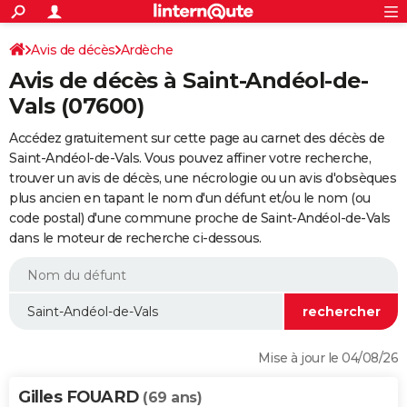
ACTUALITÉS
Connexion
S'inscrire
Avis de décès
Ardèche
Rechercher
Société
Education
Villes
Politique
Faits Divers
Monde
+
SPORT
Avis de décès à Saint-Andéol-de-
Football
Cyclisme
Forum
Coupe du monde 2026
Tennis
Rugby
CULTURE
Vals (07600)
TNT
Cinéma
Musique
Programme TV
Streaming
Sorties cinéma
+
FINANCE
Accédez gratuitement sur cette page au carnet des décès de
Saint-Andéol-de-Vals. Vous pouvez affiner votre recherche,
Impôts
Immobilier
Banque
Crédit
Retraite
Epargne
Risques naturels par ville
Assurance
AUTO
trouver un avis de décès, une nécrologie ou un avis d'obsèques
plus ancien en tapant le nom d'un défunt et/ou le nom (ou
Réserver un essai
Berlines
Forum auto
Essais
Citadines
SUV
+
HIGH-TECH
code postal) d'une commune proche de Saint-Andéol-de-Vals
dans le moteur de recherche ci-dessous.
Meilleur smartphone
Ordinateurs
Guide high-tech
Mobiles
Internet
Jeux vidéo
+
BRICOLAGE
Aménagement intérieur
Cuisine
Jardinage
+
Forum
Extérieur
Salle de bains
Rangement
WEEK-END
Escapades
Expositions
Week-end nature
Guides de France
Patrimoine
Musées
+
LIFESTYLE
Bien-être
Mode
+
Art de vivre
Loisirs
Modes de vie
SANTE
Mise à jour le 04/08/26
Guide de la santé
Médicaments
+
Alimentation
Maladies
Sommeil
VOYAGE
Gilles FOUARD
(69 ans)