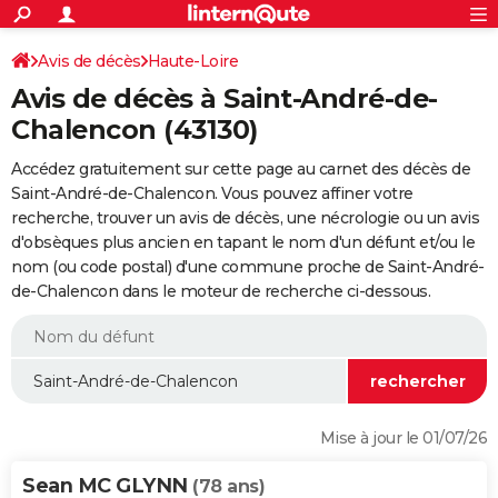
ACTUALITÉS
Connexion
S'inscrire
Avis de décès
Haute-Loire
Rechercher
Société
Education
Villes
Politique
Faits Divers
Monde
+
SPORT
Avis de décès à Saint-André-de-
Football
Cyclisme
Forum
Coupe du monde 2026
Tennis
Rugby
CULTURE
Chalencon (43130)
TNT
Cinéma
Musique
Programme TV
Streaming
Sorties cinéma
+
FINANCE
Accédez gratuitement sur cette page au carnet des décès de
Saint-André-de-Chalencon. Vous pouvez affiner votre
Impôts
Immobilier
Banque
Crédit
Retraite
Epargne
Risques naturels par ville
Assurance
AUTO
recherche, trouver un avis de décès, une nécrologie ou un avis
d'obsèques plus ancien en tapant le nom d'un défunt et/ou le
Réserver un essai
Berlines
Forum auto
Essais
Citadines
SUV
+
HIGH-TECH
nom (ou code postal) d'une commune proche de Saint-André-
de-Chalencon dans le moteur de recherche ci-dessous.
Meilleur smartphone
Ordinateurs
Guide high-tech
Mobiles
Internet
Jeux vidéo
+
BRICOLAGE
Aménagement intérieur
Cuisine
Jardinage
+
Forum
Extérieur
Salle de bains
Rangement
WEEK-END
Escapades
Expositions
Week-end nature
Guides de France
Patrimoine
Musées
+
LIFESTYLE
Bien-être
Mode
+
Art de vivre
Loisirs
Modes de vie
SANTE
Mise à jour le 01/07/26
Guide de la santé
Médicaments
+
Alimentation
Maladies
Sommeil
VOYAGE
Sean MC GLYNN
(78 ans)