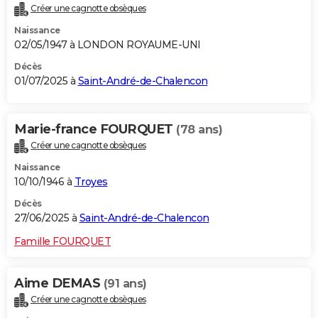
Créer une cagnotte obsèques
City break
Voyage de noces
Climat
Destinations
Voyage nature
Forum
+
PHOTO
Naissance
02/05/1947 à LONDON ROYAUME-UNI
GUIDES D'ACHAT
Décès
BONS PLANS
01/07/2025 à
Saint-André-de-Chalencon
CARTE DE VOEUX
Marie-france FOURQUET
(78 ans)
Carte Bonne année
Carte Pâques
Carte de Noël
Carte Saint-Valentin
Carte d'anniversaire
DICTIONNAIRE
Créer une cagnotte obsèques
Biographies
Expressions
Dictionnaire
Citations
Proverbes
PROGRAMME TV
Naissance
10/10/1946 à
Troyes
COPAINS D'AVANT
Décès
Se connecter
Collèges
Universités
Service militaire
S'inscrire
Lycées
Primaires
Entreprises
Avis de recherche
27/06/2025 à
Saint-André-de-Chalencon
AVIS DE DÉCÈS
Famille FOURQUET
FORUM
Lifestyle
Sport
Television
Cinema
Bricolage
Culture
Auto
Voyage
Aime DEMAS
(91 ans)
Créer une cagnotte obsèques