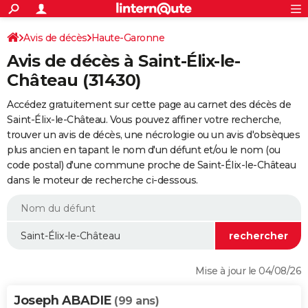
ACTUALITÉS
Connexion
S'inscrire
Avis de décès
Haute-Garonne
Rechercher
Société
Education
Villes
Politique
Faits Divers
Monde
+
SPORT
Avis de décès à Saint-Élix-le-
Football
Cyclisme
Forum
Coupe du monde 2026
Tennis
Rugby
CULTURE
Château (31430)
TNT
Cinéma
Musique
Programme TV
Streaming
Sorties cinéma
+
FINANCE
Accédez gratuitement sur cette page au carnet des décès de
Saint-Élix-le-Château. Vous pouvez affiner votre recherche,
Impôts
Immobilier
Banque
Crédit
Retraite
Epargne
Risques naturels par ville
Assurance
AUTO
trouver un avis de décès, une nécrologie ou un avis d'obsèques
plus ancien en tapant le nom d'un défunt et/ou le nom (ou
Réserver un essai
Berlines
Forum auto
Essais
Citadines
SUV
+
HIGH-TECH
code postal) d'une commune proche de Saint-Élix-le-Château
dans le moteur de recherche ci-dessous.
Meilleur smartphone
Ordinateurs
Guide high-tech
Mobiles
Internet
Jeux vidéo
+
BRICOLAGE
Aménagement intérieur
Cuisine
Jardinage
+
Forum
Extérieur
Salle de bains
Rangement
WEEK-END
Escapades
Expositions
Week-end nature
Guides de France
Patrimoine
Musées
+
LIFESTYLE
Bien-être
Mode
+
Art de vivre
Loisirs
Modes de vie
SANTE
Mise à jour le 04/08/26
Guide de la santé
Médicaments
+
Alimentation
Maladies
Sommeil
VOYAGE
Joseph ABADIE
(99 ans)