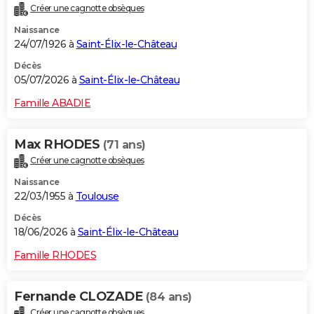
Créer une cagnotte obsèques
City break
Voyage de noces
Climat
Destinations
Voyage nature
Forum
+
PHOTO
Naissance
24/07/1926 à
Saint-Élix-le-Château
GUIDES D'ACHAT
Décès
BONS PLANS
05/07/2026 à
Saint-Élix-le-Château
CARTE DE VOEUX
Famille ABADIE
Carte Bonne année
Carte Pâques
Carte de Noël
Carte Saint-Valentin
Carte d'anniversaire
DICTIONNAIRE
Max RHODES
(71 ans)
Biographies
Expressions
Dictionnaire
Citations
Proverbes
PROGRAMME TV
Créer une cagnotte obsèques
Naissance
COPAINS D'AVANT
22/03/1955 à
Toulouse
Se connecter
Collèges
Universités
Service militaire
S'inscrire
Lycées
Primaires
Entreprises
Avis de recherche
AVIS DE DÉCÈS
Décès
18/06/2026 à
Saint-Élix-le-Château
FORUM
Famille RHODES
Lifestyle
Sport
Television
Cinema
Bricolage
Culture
Auto
Voyage
Fernande CLOZADE
(84 ans)
Créer une cagnotte obsèques