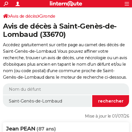
ACTUALITÉS
Connexion
S'inscrire
Avis de décès
Gironde
Rechercher
Société
Education
Villes
Politique
Faits Divers
Monde
+
SPORT
Avis de décès à Saint-Genès-de-
Football
Cyclisme
Forum
Coupe du monde 2026
Tennis
Rugby
CULTURE
Lombaud (33670)
TNT
Cinéma
Musique
Programme TV
Streaming
Sorties cinéma
+
FINANCE
Accédez gratuitement sur cette page au carnet des décès de
Saint-Genès-de-Lombaud. Vous pouvez affiner votre
Impôts
Immobilier
Banque
Crédit
Retraite
Epargne
Risques naturels par ville
Assurance
AUTO
recherche, trouver un avis de décès, une nécrologie ou un avis
d'obsèques plus ancien en tapant le nom d'un défunt et/ou le
Réserver un essai
Berlines
Forum auto
Essais
Citadines
SUV
+
HIGH-TECH
nom (ou code postal) d'une commune proche de Saint-
Genès-de-Lombaud dans le moteur de recherche ci-dessous.
Meilleur smartphone
Ordinateurs
Guide high-tech
Mobiles
Internet
Jeux vidéo
+
BRICOLAGE
Aménagement intérieur
Cuisine
Jardinage
+
Forum
Extérieur
Salle de bains
Rangement
WEEK-END
Escapades
Expositions
Week-end nature
Guides de France
Patrimoine
Musées
+
LIFESTYLE
Bien-être
Mode
+
Art de vivre
Loisirs
Modes de vie
SANTE
Mise à jour le 01/07/26
Guide de la santé
Médicaments
+
Alimentation
Maladies
Sommeil
VOYAGE
Jean PEAN
(87 ans)