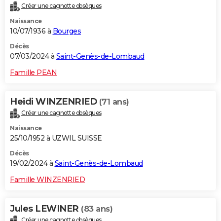
Créer une cagnotte obsèques
City break
Voyage de noces
Climat
Destinations
Voyage nature
Forum
+
PHOTO
Naissance
10/07/1936 à
Bourges
GUIDES D'ACHAT
Décès
BONS PLANS
07/03/2024 à
Saint-Genès-de-Lombaud
CARTE DE VOEUX
Famille PEAN
Carte Bonne année
Carte Pâques
Carte de Noël
Carte Saint-Valentin
Carte d'anniversaire
DICTIONNAIRE
Heidi WINZENRIED
(71 ans)
Biographies
Expressions
Dictionnaire
Citations
Proverbes
PROGRAMME TV
Créer une cagnotte obsèques
Naissance
COPAINS D'AVANT
25/10/1952 à UZWIL SUISSE
Se connecter
Collèges
Universités
Service militaire
S'inscrire
Lycées
Primaires
Entreprises
Avis de recherche
AVIS DE DÉCÈS
Décès
19/02/2024 à
Saint-Genès-de-Lombaud
FORUM
Famille WINZENRIED
Lifestyle
Sport
Television
Cinema
Bricolage
Culture
Auto
Voyage
Jules LEWINER
(83 ans)
Créer une cagnotte obsèques