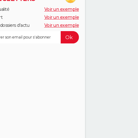
alité
Voir un exemple
rt
Voir un exemple
dossiers d'actu
Voir un exemple