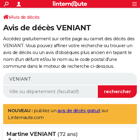
ACTUALITÉS
Connexion
S'inscrire
Avis de décès
Rechercher
Société
Education
Villes
Politique
Faits Divers
Monde
+
SPORT
Avis de décès VENIANT
Football
Cyclisme
Forum
Coupe du monde 2026
Tennis
Rugby
CULTURE
Accédez gratuitement sur cette page au carnet des décès des
TNT
Cinéma
Musique
Programme TV
Streaming
Sorties cinéma
+
VENIANT. Vous pouvez affiner votre recherche ou trouver un
FINANCE
avis de décès ou un avis d'obsèques plus ancien en tapant le
Impôts
Immobilier
Banque
Crédit
Retraite
Epargne
Risques naturels par ville
Assurance
AUTO
nom d'un défunt et/ou le nom ou le code postal d'une
commune dans le moteur de recherche ci-dessous.
Réserver un essai
Berlines
Forum auto
Essais
Citadines
SUV
+
HIGH-TECH
Meilleur smartphone
Ordinateurs
Guide high-tech
Mobiles
Internet
Jeux vidéo
+
BRICOLAGE
Aménagement intérieur
Cuisine
Jardinage
+
Forum
Extérieur
Salle de bains
Rangement
WEEK-END
Escapades
Expositions
Week-end nature
Guides de France
Patrimoine
Musées
+
LIFESTYLE
NOUVEAU :
publiez un
avis de décès gratuit
sur
Linternaute.com
Bien-être
Mode
+
Art de vivre
Loisirs
Modes de vie
SANTE
Martine VENIANT
Guide de la santé
Médicaments
+
Alimentation
Maladies
Sommeil
(72 ans)
VOYAGE