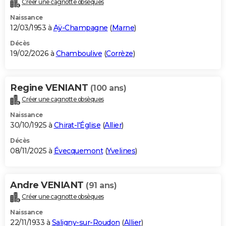
Créer une cagnotte obsèques
City break
Voyage de noces
Climat
Destinations
Voyage nature
Forum
+
PHOTO
Naissance
12/03/1953 à
Aÿ-Champagne
(
Marne
)
GUIDES D'ACHAT
Décès
19/02/2026 à
Chamboulive
(
Corrèze
)
BONS PLANS
CARTE DE VOEUX
Regine VENIANT
(100 ans)
Carte Bonne année
Carte Pâques
Carte de Noël
Carte Saint-Valentin
Carte d'anniversaire
DICTIONNAIRE
Créer une cagnotte obsèques
Biographies
Expressions
Dictionnaire
Citations
Proverbes
PROGRAMME TV
Naissance
30/10/1925 à
Chirat-l'Église
(
Allier
)
COPAINS D'AVANT
Décès
08/11/2025 à
Évecquemont
(
Yvelines
)
Se connecter
Collèges
Universités
Service militaire
S'inscrire
Lycées
Primaires
Entreprises
Avis de recherche
AVIS DE DÉCÈS
FORUM
Andre VENIANT
(91 ans)
Lifestyle
Sport
Television
Cinema
Bricolage
Culture
Auto
Voyage
Créer une cagnotte obsèques
Naissance
22/11/1933 à
Saligny-sur-Roudon
(
Allier
)