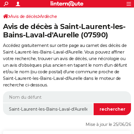
ACTUALITÉS
Connexion
S'inscrire
Avis de décès
Ardèche
Rechercher
Société
Education
Villes
Politique
Faits Divers
Monde
+
SPORT
Avis de décès à Saint-Laurent-les-
Football
Cyclisme
Forum
Coupe du monde 2026
Tennis
Rugby
CULTURE
Bains-Laval-d'Aurelle (07590)
TNT
Cinéma
Musique
Programme TV
Streaming
Sorties cinéma
+
FINANCE
Accédez gratuitement sur cette page au carnet des décès de
Saint-Laurent-les-Bains-Laval-d'Aurelle. Vous pouvez affiner
Impôts
Immobilier
Banque
Crédit
Retraite
Epargne
Risques naturels par ville
Assurance
AUTO
votre recherche, trouver un avis de décès, une nécrologie ou
un avis d'obsèques plus ancien en tapant le nom d'un défunt
Réserver un essai
Berlines
Forum auto
Essais
Citadines
SUV
+
HIGH-TECH
et/ou le nom (ou code postal) d'une commune proche de
Saint-Laurent-les-Bains-Laval-d'Aurelle dans le moteur de
Meilleur smartphone
Ordinateurs
Guide high-tech
Mobiles
Internet
Jeux vidéo
+
BRICOLAGE
recherche ci-dessous.
Aménagement intérieur
Cuisine
Jardinage
+
Forum
Extérieur
Salle de bains
Rangement
WEEK-END
Escapades
Expositions
Week-end nature
Guides de France
Patrimoine
Musées
+
LIFESTYLE
Bien-être
Mode
+
Art de vivre
Loisirs
Modes de vie
SANTE
Mise à jour le 25/06/26
Guide de la santé
Médicaments
+
Alimentation
Maladies
Sommeil
VOYAGE