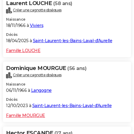
Laurent LOUCHE
(58 ans)
City break
Voyage de noces
Climat
Destinations
Voyage nature
Forum
+
PHOTO
Créer une cagnotte obsèques
Naissance
GUIDES D'ACHAT
18/11/1966 à
Viviers
BONS PLANS
Décès
18/04/2025 à
Saint-Laurent-les-Bains-Laval-d'Aurelle
CARTE DE VOEUX
Famille LOUCHE
Carte Bonne année
Carte Pâques
Carte de Noël
Carte Saint-Valentin
Carte d'anniversaire
DICTIONNAIRE
Biographies
Expressions
Dictionnaire
Citations
Proverbes
Dominique MOURGUE
(56 ans)
PROGRAMME TV
Créer une cagnotte obsèques
COPAINS D'AVANT
Naissance
06/11/1966 à
Langogne
Se connecter
Collèges
Universités
Service militaire
S'inscrire
Lycées
Primaires
Entreprises
Avis de recherche
AVIS DE DÉCÈS
Décès
FORUM
12/10/2023 à
Saint-Laurent-les-Bains-Laval-d'Aurelle
Lifestyle
Sport
Television
Cinema
Bricolage
Culture
Auto
Voyage
Famille MOURGUE
Hector ESCANDE
(17 ans)