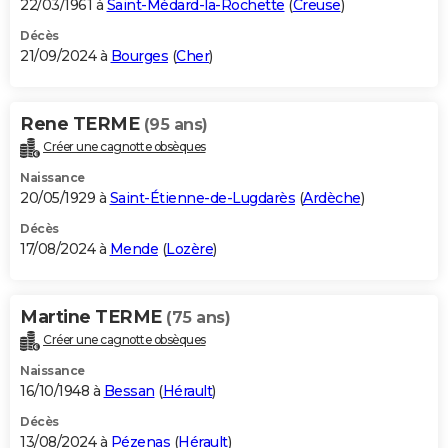
22/03/1961 à
Saint-Médard-la-Rochette
(
Creuse
)
Décès
21/09/2024 à
Bourges
(
Cher
)
Rene TERME
(95 ans)
Créer une cagnotte obsèques
Naissance
20/05/1929 à
Saint-Étienne-de-Lugdarès
(
Ardèche
)
Décès
17/08/2024 à
Mende
(
Lozère
)
Martine TERME
(75 ans)
Créer une cagnotte obsèques
Naissance
16/10/1948 à
Bessan
(
Hérault
)
Décès
13/08/2024 à
Pézenas
(
Hérault
)