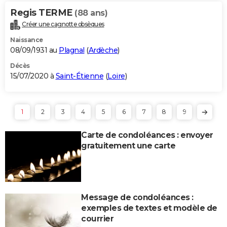
Regis TERME
(88 ans)
Créer une cagnotte obsèques
Naissance
08/09/1931 au
Plagnal
(
Ardèche
)
Décès
15/07/2020 à
Saint-Étienne
(
Loire
)
1
2
3
4
5
6
7
8
9
Carte de condoléances : envoyer
gratuitement une carte
Message de condoléances :
exemples de textes et modèle de
courrier