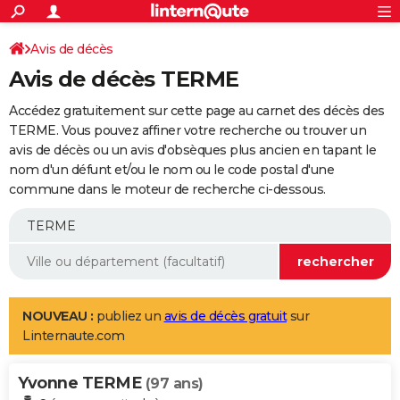
ACTUALITÉS
Connexion
S'inscrire
Avis de décès
Rechercher
Société
Education
Villes
Politique
Faits Divers
Monde
+
SPORT
Avis de décès TERME
Football
Cyclisme
Forum
Coupe du monde 2026
Tennis
Rugby
CULTURE
Accédez gratuitement sur cette page au carnet des décès des
TNT
Cinéma
Musique
Programme TV
Streaming
Sorties cinéma
+
TERME. Vous pouvez affiner votre recherche ou trouver un
FINANCE
avis de décès ou un avis d'obsèques plus ancien en tapant le
Impôts
Immobilier
Banque
Crédit
Retraite
Epargne
Risques naturels par ville
Assurance
AUTO
nom d'un défunt et/ou le nom ou le code postal d'une
commune dans le moteur de recherche ci-dessous.
Réserver un essai
Berlines
Forum auto
Essais
Citadines
SUV
+
HIGH-TECH
Meilleur smartphone
Ordinateurs
Guide high-tech
Mobiles
Internet
Jeux vidéo
+
BRICOLAGE
Aménagement intérieur
Cuisine
Jardinage
+
Forum
Extérieur
Salle de bains
Rangement
WEEK-END
Escapades
Expositions
Week-end nature
Guides de France
Patrimoine
Musées
+
LIFESTYLE
NOUVEAU :
publiez un
avis de décès gratuit
sur
Linternaute.com
Bien-être
Mode
+
Art de vivre
Loisirs
Modes de vie
SANTE
Yvonne TERME
Guide de la santé
Médicaments
+
Alimentation
Maladies
Sommeil
(97 ans)
VOYAGE