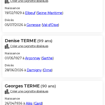
Créer une cagnotte obsèques
City break
Voyage de noces
Climat
Destinations
Voyage nature
Forum
+
PHOTO
Naissance
19/02/1929 à
Elbeuf
(
Seine-Maritime
)
GUIDES D'ACHAT
Décès
05/07/2026 à
Gonesse
(
Val-d'Oise
)
BONS PLANS
CARTE DE VOEUX
Denise TERME
(99 ans)
Carte Bonne année
Carte Pâques
Carte de Noël
Carte Saint-Valentin
Carte d'anniversaire
DICTIONNAIRE
Créer une cagnotte obsèques
Biographies
Expressions
Dictionnaire
Citations
Proverbes
PROGRAMME TV
Naissance
01/05/1927 à
Arçonnay
(
Sarthe
)
COPAINS D'AVANT
Décès
28/06/2026 à
Damigny
(
Orne
)
Se connecter
Collèges
Universités
Service militaire
S'inscrire
Lycées
Primaires
Entreprises
Avis de recherche
AVIS DE DÉCÈS
FORUM
Georges TERME
(90 ans)
Lifestyle
Sport
Television
Cinema
Bricolage
Culture
Auto
Voyage
Créer une cagnotte obsèques
Naissance
26/04/1936 à
Alès
(
Gard
)