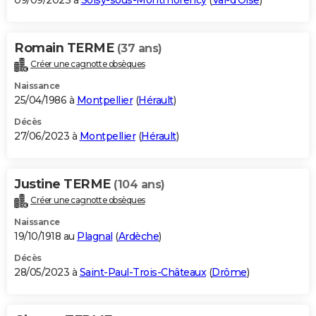
09/09/2023 à
Soisy-sous-Montmorency
(
Val-d'Oise
)
Romain TERME
(37 ans)
Créer une cagnotte obsèques
Naissance
25/04/1986 à
Montpellier
(
Hérault
)
Décès
27/06/2023 à
Montpellier
(
Hérault
)
Justine TERME
(104 ans)
Créer une cagnotte obsèques
Naissance
19/10/1918 au
Plagnal
(
Ardèche
)
Décès
28/05/2023 à
Saint-Paul-Trois-Châteaux
(
Drôme
)