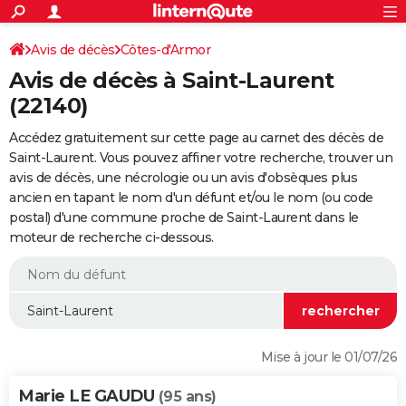
ACTUALITÉS
Connexion
S'inscrire
Avis de décès
Côtes-d'Armor
Rechercher
Société
Education
Villes
Politique
Faits Divers
Monde
+
SPORT
Avis de décès à Saint-Laurent
Football
Cyclisme
Forum
Coupe du monde 2026
Tennis
Rugby
CULTURE
(22140)
TNT
Cinéma
Musique
Programme TV
Streaming
Sorties cinéma
+
FINANCE
Accédez gratuitement sur cette page au carnet des décès de
Saint-Laurent. Vous pouvez affiner votre recherche, trouver un
Impôts
Immobilier
Banque
Crédit
Retraite
Epargne
Risques naturels par ville
Assurance
AUTO
avis de décès, une nécrologie ou un avis d'obsèques plus
ancien en tapant le nom d'un défunt et/ou le nom (ou code
Réserver un essai
Berlines
Forum auto
Essais
Citadines
SUV
+
HIGH-TECH
postal) d'une commune proche de Saint-Laurent dans le
moteur de recherche ci-dessous.
Meilleur smartphone
Ordinateurs
Guide high-tech
Mobiles
Internet
Jeux vidéo
+
BRICOLAGE
Aménagement intérieur
Cuisine
Jardinage
+
Forum
Extérieur
Salle de bains
Rangement
WEEK-END
Escapades
Expositions
Week-end nature
Guides de France
Patrimoine
Musées
+
LIFESTYLE
Bien-être
Mode
+
Art de vivre
Loisirs
Modes de vie
SANTE
Mise à jour le 01/07/26
Guide de la santé
Médicaments
+
Alimentation
Maladies
Sommeil
VOYAGE
Marie LE GAUDU
(95 ans)