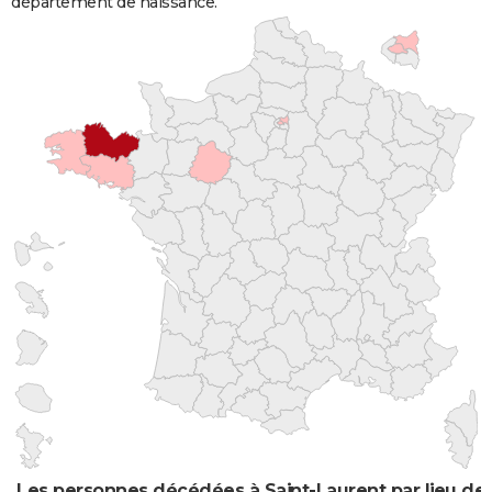
département de naissance.
Les personnes décédées à Saint-Laurent par lieu de