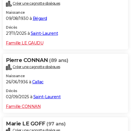
Créer une cagnotte obsèques
City break
Voyage de noces
Climat
Destinations
Voyage nature
Forum
+
PHOTO
Naissance
09/08/1930 à
Bégard
GUIDES D'ACHAT
Décès
BONS PLANS
27/11/2025 à
Saint-Laurent
CARTE DE VOEUX
Famille LE GAUDU
Carte Bonne année
Carte Pâques
Carte de Noël
Carte Saint-Valentin
Carte d'anniversaire
DICTIONNAIRE
Pierre CONNAN
(89 ans)
Biographies
Expressions
Dictionnaire
Citations
Proverbes
PROGRAMME TV
Créer une cagnotte obsèques
Naissance
COPAINS D'AVANT
26/06/1936 à
Callac
Se connecter
Collèges
Universités
Service militaire
S'inscrire
Lycées
Primaires
Entreprises
Avis de recherche
AVIS DE DÉCÈS
Décès
02/09/2025 à
Saint-Laurent
FORUM
Famille CONNAN
Lifestyle
Sport
Television
Cinema
Bricolage
Culture
Auto
Voyage
Marie LE GOFF
(97 ans)
Créer une cagnotte obsèques