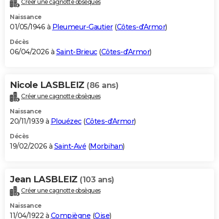
Créer une cagnotte obsèques
City break
Voyage de noces
Climat
Destinations
Voyage nature
Forum
+
PHOTO
Naissance
01/05/1946 à
Pleumeur-Gautier
(
Côtes-d'Armor
)
GUIDES D'ACHAT
Décès
06/04/2026 à
Saint-Brieuc
(
Côtes-d'Armor
)
BONS PLANS
CARTE DE VOEUX
Nicole LASBLEIZ
(86 ans)
Carte Bonne année
Carte Pâques
Carte de Noël
Carte Saint-Valentin
Carte d'anniversaire
DICTIONNAIRE
Créer une cagnotte obsèques
Biographies
Expressions
Dictionnaire
Citations
Proverbes
PROGRAMME TV
Naissance
20/11/1939 à
Plouézec
(
Côtes-d'Armor
)
COPAINS D'AVANT
Décès
19/02/2026 à
Saint-Avé
(
Morbihan
)
Se connecter
Collèges
Universités
Service militaire
S'inscrire
Lycées
Primaires
Entreprises
Avis de recherche
AVIS DE DÉCÈS
FORUM
Jean LASBLEIZ
(103 ans)
Lifestyle
Sport
Television
Cinema
Bricolage
Culture
Auto
Voyage
Créer une cagnotte obsèques
Naissance
11/04/1922 à
Compiègne
(
Oise
)