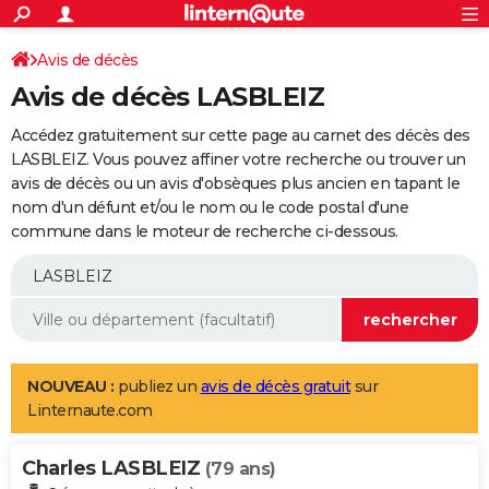
ACTUALITÉS
Connexion
S'inscrire
Avis de décès
Rechercher
Société
Education
Villes
Politique
Faits Divers
Monde
+
SPORT
Avis de décès LASBLEIZ
Football
Cyclisme
Forum
Coupe du monde 2026
Tennis
Rugby
CULTURE
Accédez gratuitement sur cette page au carnet des décès des
TNT
Cinéma
Musique
Programme TV
Streaming
Sorties cinéma
+
LASBLEIZ. Vous pouvez affiner votre recherche ou trouver un
FINANCE
avis de décès ou un avis d'obsèques plus ancien en tapant le
Impôts
Immobilier
Banque
Crédit
Retraite
Epargne
Risques naturels par ville
Assurance
AUTO
nom d'un défunt et/ou le nom ou le code postal d'une
commune dans le moteur de recherche ci-dessous.
Réserver un essai
Berlines
Forum auto
Essais
Citadines
SUV
+
HIGH-TECH
Meilleur smartphone
Ordinateurs
Guide high-tech
Mobiles
Internet
Jeux vidéo
+
BRICOLAGE
Aménagement intérieur
Cuisine
Jardinage
+
Forum
Extérieur
Salle de bains
Rangement
WEEK-END
Escapades
Expositions
Week-end nature
Guides de France
Patrimoine
Musées
+
LIFESTYLE
NOUVEAU :
publiez un
avis de décès gratuit
sur
Linternaute.com
Bien-être
Mode
+
Art de vivre
Loisirs
Modes de vie
SANTE
Charles LASBLEIZ
Guide de la santé
Médicaments
+
Alimentation
Maladies
Sommeil
(79 ans)
VOYAGE