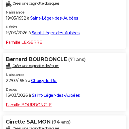
Créer une cagnotte obsèques
City break
Voyage de noces
Climat
Destinations
Voyage nature
Forum
+
PHOTO
Naissance
19/05/1952 à
Saint-Léger-des-Aubées
GUIDES D'ACHAT
Décès
BONS PLANS
15/03/2026 à
Saint-Léger-des-Aubées
CARTE DE VOEUX
Famille LE-SERRE
Carte Bonne année
Carte Pâques
Carte de Noël
Carte Saint-Valentin
Carte d'anniversaire
DICTIONNAIRE
Bernard BOURDONCLE
(71 ans)
Biographies
Expressions
Dictionnaire
Citations
Proverbes
PROGRAMME TV
Créer une cagnotte obsèques
Naissance
COPAINS D'AVANT
22/07/1954 à
Choisy-le-Roi
Se connecter
Collèges
Universités
Service militaire
S'inscrire
Lycées
Primaires
Entreprises
Avis de recherche
AVIS DE DÉCÈS
Décès
13/03/2026 à
Saint-Léger-des-Aubées
FORUM
Famille BOURDONCLE
Lifestyle
Sport
Television
Cinema
Bricolage
Culture
Auto
Voyage
Ginette SALMON
(94 ans)
Créer une cagnotte obsèques