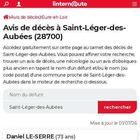
ACTUALITÉS
Connexion
S'inscrire
Avis de décès
Eure-et-Loir
Rechercher
Société
Education
Villes
Politique
Faits Divers
Monde
+
SPORT
Avis de décès à Saint-Léger-des-
Football
Cyclisme
Forum
Coupe du monde 2026
Tennis
Rugby
CULTURE
Aubées (28700)
TNT
Cinéma
Musique
Programme TV
Streaming
Sorties cinéma
+
FINANCE
Accédez gratuitement sur cette page au carnet des décès de
Saint-Léger-des-Aubées. Vous pouvez affiner votre recherche,
Impôts
Immobilier
Banque
Crédit
Retraite
Epargne
Risques naturels par ville
Assurance
AUTO
trouver un avis de décès, une nécrologie ou un avis d'obsèques
plus ancien en tapant le nom d'un défunt et/ou le nom (ou
Réserver un essai
Berlines
Forum auto
Essais
Citadines
SUV
+
HIGH-TECH
code postal) d'une commune proche de Saint-Léger-des-
Aubées dans le moteur de recherche ci-dessous.
Meilleur smartphone
Ordinateurs
Guide high-tech
Mobiles
Internet
Jeux vidéo
+
BRICOLAGE
Aménagement intérieur
Cuisine
Jardinage
+
Forum
Extérieur
Salle de bains
Rangement
WEEK-END
Escapades
Expositions
Week-end nature
Guides de France
Patrimoine
Musées
+
LIFESTYLE
Bien-être
Mode
+
Art de vivre
Loisirs
Modes de vie
SANTE
Mise à jour le 01/07/26
Guide de la santé
Médicaments
+
Alimentation
Maladies
Sommeil
VOYAGE
Daniel LE-SERRE
(73 ans)