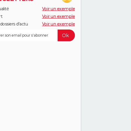
alité
Voir un exemple
rt
Voir un exemple
dossiers d'actu
Voir un exemple