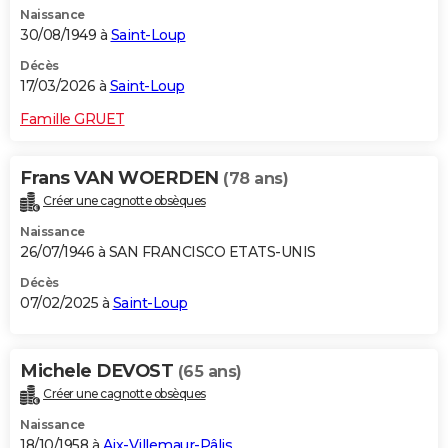
Naissance
City break
Voyage de noces
Climat
Destinations
Voyage nature
Forum
+
PHOTO
30/08/1949 à
Saint-Loup
GUIDES D'ACHAT
Décès
17/03/2026 à
Saint-Loup
BONS PLANS
Famille GRUET
CARTE DE VOEUX
Frans VAN WOERDEN
(78 ans)
Carte Bonne année
Carte Pâques
Carte de Noël
Carte Saint-Valentin
Carte d'anniversaire
DICTIONNAIRE
Créer une cagnotte obsèques
Biographies
Expressions
Dictionnaire
Citations
Proverbes
PROGRAMME TV
Naissance
26/07/1946 à SAN FRANCISCO ETATS-UNIS
COPAINS D'AVANT
Décès
07/02/2025 à
Saint-Loup
Se connecter
Collèges
Universités
Service militaire
S'inscrire
Lycées
Primaires
Entreprises
Avis de recherche
AVIS DE DÉCÈS
FORUM
Michele DEVOST
(65 ans)
Lifestyle
Sport
Television
Cinema
Bricolage
Culture
Auto
Voyage
Créer une cagnotte obsèques
Naissance
18/10/1958 à
Aix-Villemaur-Pâlis