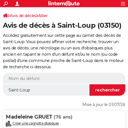
ACTUALITÉS
Connexion
S'inscrire
Avis de décès
Allier
Rechercher
Société
Education
Villes
Politique
Faits Divers
Monde
+
SPORT
Avis de décès à Saint-Loup (03150)
Football
Cyclisme
Forum
Coupe du monde 2026
Tennis
Rugby
CULTURE
Accédez gratuitement sur cette page au carnet des décès de
TNT
Cinéma
Musique
Programme TV
Streaming
Sorties cinéma
+
Saint-Loup. Vous pouvez affiner votre recherche, trouver un
FINANCE
avis de décès, une nécrologie ou un avis d'obsèques plus
Impôts
Immobilier
Banque
Crédit
Retraite
Epargne
Risques naturels par ville
Assurance
AUTO
ancien en tapant le nom d'un défunt et/ou le nom (ou code
postal) d'une commune proche de Saint-Loup dans le moteur
Réserver un essai
Berlines
Forum auto
Essais
Citadines
SUV
+
HIGH-TECH
de recherche ci-dessous.
Meilleur smartphone
Ordinateurs
Guide high-tech
Mobiles
Internet
Jeux vidéo
+
BRICOLAGE
Aménagement intérieur
Cuisine
Jardinage
+
Forum
Extérieur
Salle de bains
Rangement
WEEK-END
Escapades
Expositions
Week-end nature
Guides de France
Patrimoine
Musées
+
LIFESTYLE
Mise à jour le 01/07/26
Bien-être
Mode
+
Art de vivre
Loisirs
Modes de vie
SANTE
Madeleine GRUET
(76 ans)
Guide de la santé
Médicaments
+
Alimentation
Maladies
Sommeil
VOYAGE
Créer une cagnotte obsèques