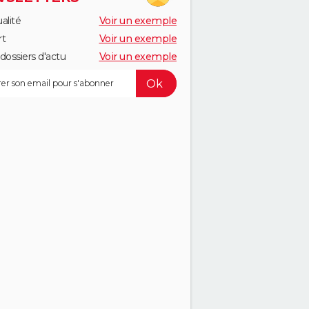
alité
Voir un exemple
rt
Voir un exemple
dossiers d'actu
Voir un exemple