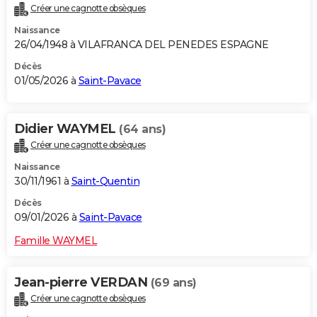
Créer une cagnotte obsèques
City break
Voyage de noces
Climat
Destinations
Voyage nature
Forum
+
PHOTO
Naissance
26/04/1948 à VILAFRANCA DEL PENEDES ESPAGNE
GUIDES D'ACHAT
Décès
BONS PLANS
01/05/2026 à
Saint-Pavace
CARTE DE VOEUX
Didier WAYMEL
(64 ans)
Carte Bonne année
Carte Pâques
Carte de Noël
Carte Saint-Valentin
Carte d'anniversaire
DICTIONNAIRE
Créer une cagnotte obsèques
Biographies
Expressions
Dictionnaire
Citations
Proverbes
PROGRAMME TV
Naissance
30/11/1961 à
Saint-Quentin
COPAINS D'AVANT
Décès
Se connecter
Collèges
Universités
Service militaire
S'inscrire
Lycées
Primaires
Entreprises
Avis de recherche
09/01/2026 à
Saint-Pavace
AVIS DE DÉCÈS
Famille WAYMEL
FORUM
Lifestyle
Sport
Television
Cinema
Bricolage
Culture
Auto
Voyage
Jean-pierre VERDAN
(69 ans)
Créer une cagnotte obsèques