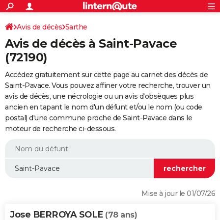
ACTUALITÉS
Connexion
S'inscrire
Avis de décès
Sarthe
Rechercher
Société
Education
Villes
Politique
Faits Divers
Monde
+
SPORT
Avis de décès à Saint-Pavace
Football
Cyclisme
Forum
Coupe du monde 2026
Tennis
Rugby
CULTURE
(72190)
TNT
Cinéma
Musique
Programme TV
Streaming
Sorties cinéma
+
FINANCE
Accédez gratuitement sur cette page au carnet des décès de
Saint-Pavace. Vous pouvez affiner votre recherche, trouver un
Impôts
Immobilier
Banque
Crédit
Retraite
Epargne
Risques naturels par ville
Assurance
AUTO
avis de décès, une nécrologie ou un avis d'obsèques plus
ancien en tapant le nom d'un défunt et/ou le nom (ou code
Réserver un essai
Berlines
Forum auto
Essais
Citadines
SUV
+
HIGH-TECH
postal) d'une commune proche de Saint-Pavace dans le
moteur de recherche ci-dessous.
Meilleur smartphone
Ordinateurs
Guide high-tech
Mobiles
Internet
Jeux vidéo
+
BRICOLAGE
Aménagement intérieur
Cuisine
Jardinage
+
Forum
Extérieur
Salle de bains
Rangement
WEEK-END
Escapades
Expositions
Week-end nature
Guides de France
Patrimoine
Musées
+
LIFESTYLE
Bien-être
Mode
+
Art de vivre
Loisirs
Modes de vie
SANTE
Mise à jour le 01/07/26
Guide de la santé
Médicaments
+
Alimentation
Maladies
Sommeil
VOYAGE
Jose BERROYA SOLE
(78 ans)