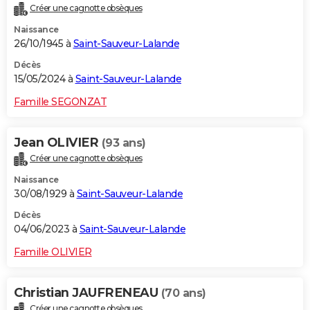
Créer une cagnotte obsèques
City break
Voyage de noces
Climat
Destinations
Voyage nature
Forum
+
PHOTO
Naissance
26/10/1945 à
Saint-Sauveur-Lalande
GUIDES D'ACHAT
Décès
BONS PLANS
15/05/2024 à
Saint-Sauveur-Lalande
CARTE DE VOEUX
Famille SEGONZAT
Carte Bonne année
Carte Pâques
Carte de Noël
Carte Saint-Valentin
Carte d'anniversaire
DICTIONNAIRE
Jean OLIVIER
(93 ans)
Biographies
Expressions
Dictionnaire
Citations
Proverbes
PROGRAMME TV
Créer une cagnotte obsèques
Naissance
COPAINS D'AVANT
30/08/1929 à
Saint-Sauveur-Lalande
Se connecter
Collèges
Universités
Service militaire
S'inscrire
Lycées
Primaires
Entreprises
Avis de recherche
AVIS DE DÉCÈS
Décès
04/06/2023 à
Saint-Sauveur-Lalande
FORUM
Famille OLIVIER
Lifestyle
Sport
Television
Cinema
Bricolage
Culture
Auto
Voyage
Christian JAUFRENEAU
(70 ans)
Créer une cagnotte obsèques