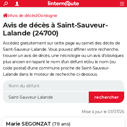
ACTUALITÉS
Connexion
S'inscrire
Avis de décès
Dordogne
Rechercher
Société
Education
Villes
Politique
Faits Divers
Monde
+
SPORT
Avis de décès à Saint-Sauveur-
Football
Cyclisme
Forum
Coupe du monde 2026
Tennis
Rugby
CULTURE
Lalande (24700)
TNT
Cinéma
Musique
Programme TV
Streaming
Sorties cinéma
+
FINANCE
Accédez gratuitement sur cette page au carnet des décès de
Saint-Sauveur-Lalande. Vous pouvez affiner votre recherche,
Impôts
Immobilier
Banque
Crédit
Retraite
Epargne
Risques naturels par ville
Assurance
AUTO
trouver un avis de décès, une nécrologie ou un avis d'obsèques
plus ancien en tapant le nom d'un défunt et/ou le nom (ou
Réserver un essai
Berlines
Forum auto
Essais
Citadines
SUV
+
HIGH-TECH
code postal) d'une commune proche de Saint-Sauveur-
Lalande dans le moteur de recherche ci-dessous.
Meilleur smartphone
Ordinateurs
Guide high-tech
Mobiles
Internet
Jeux vidéo
+
BRICOLAGE
Aménagement intérieur
Cuisine
Jardinage
+
Forum
Extérieur
Salle de bains
Rangement
WEEK-END
Escapades
Expositions
Week-end nature
Guides de France
Patrimoine
Musées
+
LIFESTYLE
Bien-être
Mode
+
Art de vivre
Loisirs
Modes de vie
SANTE
Mise à jour le 01/07/26
Guide de la santé
Médicaments
+
Alimentation
Maladies
Sommeil
VOYAGE
Marie SEGONZAT
(78 ans)