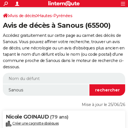
ACTUALITÉS
Connexion
S'inscrire
Avis de décès
Hautes-Pyrénées
Rechercher
Société
Education
Villes
Politique
Faits Divers
Monde
+
SPORT
Avis de décès à Sanous (65500)
Football
Cyclisme
Forum
Coupe du monde 2026
Tennis
Rugby
CULTURE
Accédez gratuitement sur cette page au carnet des décès de
TNT
Cinéma
Musique
Programme TV
Streaming
Sorties cinéma
+
Sanous. Vous pouvez affiner votre recherche, trouver un avis
FINANCE
de décès, une nécrologie ou un avis d'obsèques plus ancien en
Impôts
Immobilier
Banque
Crédit
Retraite
Epargne
Risques naturels par ville
Assurance
AUTO
tapant le nom d'un défunt et/ou le nom (ou code postal) d'une
commune proche de Sanous dans le moteur de recherche ci-
Réserver un essai
Berlines
Forum auto
Essais
Citadines
SUV
+
HIGH-TECH
dessous.
Meilleur smartphone
Ordinateurs
Guide high-tech
Mobiles
Internet
Jeux vidéo
+
BRICOLAGE
Aménagement intérieur
Cuisine
Jardinage
+
Forum
Extérieur
Salle de bains
Rangement
WEEK-END
Escapades
Expositions
Week-end nature
Guides de France
Patrimoine
Musées
+
LIFESTYLE
Mise à jour le 25/06/26
Bien-être
Mode
+
Art de vivre
Loisirs
Modes de vie
SANTE
Nicole GOINAUD
(79 ans)
Guide de la santé
Médicaments
+
Alimentation
Maladies
Sommeil
VOYAGE
Créer une cagnotte obsèques