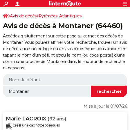
ACTUALITÉS
Connexion
S'inscrire
Avis de décès
Pyrénées-Atlantiques
Rechercher
Société
Education
Villes
Politique
Faits Divers
Monde
+
SPORT
Avis de décès à Montaner (64460)
Football
Cyclisme
Forum
Coupe du monde 2026
Tennis
Rugby
CULTURE
Accédez gratuitement sur cette page au carnet des décès de
TNT
Cinéma
Musique
Programme TV
Streaming
Sorties cinéma
+
Montaner. Vous pouvez affiner votre recherche, trouver un avis
FINANCE
de décès, une nécrologie ou un avis d'obsèques plus ancien en
Impôts
Immobilier
Banque
Crédit
Retraite
Epargne
Risques naturels par ville
Assurance
AUTO
tapant le nom d'un défunt et/ou le nom (ou code postal) d'une
commune proche de Montaner dans le moteur de recherche
Réserver un essai
Berlines
Forum auto
Essais
Citadines
SUV
+
HIGH-TECH
ci-dessous.
Meilleur smartphone
Ordinateurs
Guide high-tech
Mobiles
Internet
Jeux vidéo
+
BRICOLAGE
Aménagement intérieur
Cuisine
Jardinage
+
Forum
Extérieur
Salle de bains
Rangement
WEEK-END
Escapades
Expositions
Week-end nature
Guides de France
Patrimoine
Musées
+
LIFESTYLE
Mise à jour le 01/07/26
Bien-être
Mode
+
Art de vivre
Loisirs
Modes de vie
SANTE
Marie LACROIX
(92 ans)
Guide de la santé
Médicaments
+
Alimentation
Maladies
Sommeil
VOYAGE
Créer une cagnotte obsèques