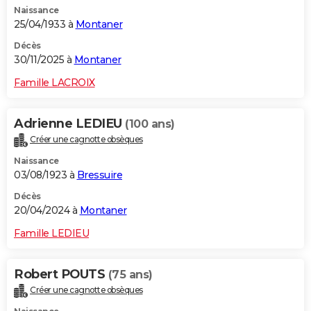
Naissance
City break
Voyage de noces
Climat
Destinations
Voyage nature
Forum
+
PHOTO
25/04/1933 à
Montaner
GUIDES D'ACHAT
Décès
30/11/2025 à
Montaner
BONS PLANS
Famille LACROIX
CARTE DE VOEUX
Adrienne LEDIEU
(100 ans)
Carte Bonne année
Carte Pâques
Carte de Noël
Carte Saint-Valentin
Carte d'anniversaire
DICTIONNAIRE
Créer une cagnotte obsèques
Biographies
Expressions
Dictionnaire
Citations
Proverbes
PROGRAMME TV
Naissance
03/08/1923 à
Bressuire
COPAINS D'AVANT
Décès
20/04/2024 à
Montaner
Se connecter
Collèges
Universités
Service militaire
S'inscrire
Lycées
Primaires
Entreprises
Avis de recherche
AVIS DE DÉCÈS
Famille LEDIEU
FORUM
Lifestyle
Sport
Television
Cinema
Bricolage
Culture
Auto
Voyage
Robert POUTS
(75 ans)
Créer une cagnotte obsèques