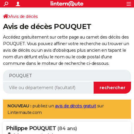
ACTUALITÉS
Connexion
S'inscrire
Avis de décès
Rechercher
Société
Education
Villes
Politique
Faits Divers
Monde
+
SPORT
Avis de décès POUQUET
Football
Cyclisme
Forum
Coupe du monde 2026
Tennis
Rugby
CULTURE
Accédez gratuitement sur cette page au carnet des décès des
TNT
Cinéma
Musique
Programme TV
Streaming
Sorties cinéma
+
POUQUET. Vous pouvez affiner votre recherche ou trouver un
FINANCE
avis de décès ou un avis d'obsèques plus ancien en tapant le
Impôts
Immobilier
Banque
Crédit
Retraite
Epargne
Risques naturels par ville
Assurance
AUTO
nom d'un défunt et/ou le nom ou le code postal d'une
commune dans le moteur de recherche ci-dessous.
Réserver un essai
Berlines
Forum auto
Essais
Citadines
SUV
+
HIGH-TECH
Meilleur smartphone
Ordinateurs
Guide high-tech
Mobiles
Internet
Jeux vidéo
+
BRICOLAGE
Aménagement intérieur
Cuisine
Jardinage
+
Forum
Extérieur
Salle de bains
Rangement
WEEK-END
Escapades
Expositions
Week-end nature
Guides de France
Patrimoine
Musées
+
LIFESTYLE
NOUVEAU :
publiez un
avis de décès gratuit
sur
Linternaute.com
Bien-être
Mode
+
Art de vivre
Loisirs
Modes de vie
SANTE
Philippe POUQUET
Guide de la santé
Médicaments
+
Alimentation
Maladies
Sommeil
(84 ans)
VOYAGE