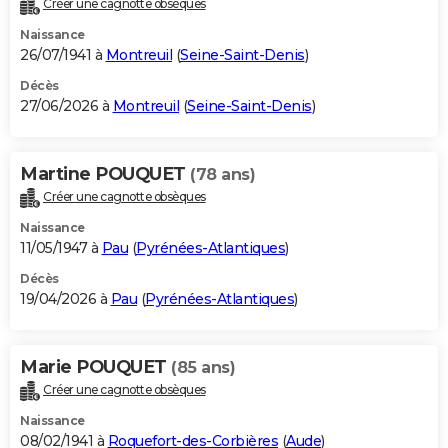
Créer une cagnotte obsèques
City break
Voyage de noces
Climat
Destinations
Voyage nature
Forum
+
PHOTO
Naissance
26/07/1941 à
Montreuil
(
Seine-Saint-Denis
)
GUIDES D'ACHAT
Décès
27/06/2026 à
Montreuil
(
Seine-Saint-Denis
)
BONS PLANS
CARTE DE VOEUX
Martine POUQUET
(78 ans)
Carte Bonne année
Carte Pâques
Carte de Noël
Carte Saint-Valentin
Carte d'anniversaire
DICTIONNAIRE
Créer une cagnotte obsèques
Biographies
Expressions
Dictionnaire
Citations
Proverbes
PROGRAMME TV
Naissance
11/05/1947 à
Pau
(
Pyrénées-Atlantiques
)
COPAINS D'AVANT
Décès
19/04/2026 à
Pau
(
Pyrénées-Atlantiques
)
Se connecter
Collèges
Universités
Service militaire
S'inscrire
Lycées
Primaires
Entreprises
Avis de recherche
AVIS DE DÉCÈS
FORUM
Marie POUQUET
(85 ans)
Lifestyle
Sport
Television
Cinema
Bricolage
Culture
Auto
Voyage
Créer une cagnotte obsèques
Naissance
08/02/1941 à
Roquefort-des-Corbières
(
Aude
)