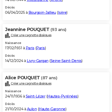
Décès
06/04/2025 à
Bourgoin-Jallieu
(
Isère
)
Jeannine POUQUET
(93 ans)
Créer une cagnotte obsèques
Naissance
17/02/1931 à
Paris
(
Paris
)
Décès
14/12/2024 à
Livry-Gargan
(
Seine-Saint-Denis
)
Alice POUQUET
(87 ans)
Créer une cagnotte obsèques
Naissance
24/11/1936 à
Saint-Lézer
(
Hautes-Pyrénées
)
Décès
21/10/2024 à
Aulon
(
Haute-Garonne
)