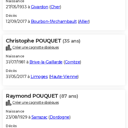
Naissance
27/05/1933 à
Givardon
(
Cher
)
Décès
12/09/2017 à
Bourbon-l'Archambault
(
Allier
)
Christophe POUQUET
(35 ans)
Créer une cagnotte obsèques
Naissance
31/07/1981 à
Brive-la-Gaillarde
(
Corrèze
)
Décès
31/05/2017 à
Limoges
(
Haute-Vienne
)
Raymond POUQUET
(87 ans)
Créer une cagnotte obsèques
Naissance
23/08/1929 à
Sarrazac
(
Dordogne
)
Décès