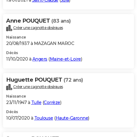
19/01/2021 à
Saint-Claude
(
Jura
)
Anne POUQUET
(83 ans)
Créer une cagnotte obsèques
Naissance
20/08/1937 à MAZAGAN MAROC
Décès
11/10/2020 à
Angers
(
Maine-et-Loire
)
Huguette POUQUET
(72 ans)
Créer une cagnotte obsèques
Naissance
23/11/1947 à
Tulle
(
Corrèze
)
Décès
10/07/2020 à
Toulouse
(
Haute-Garonne
)