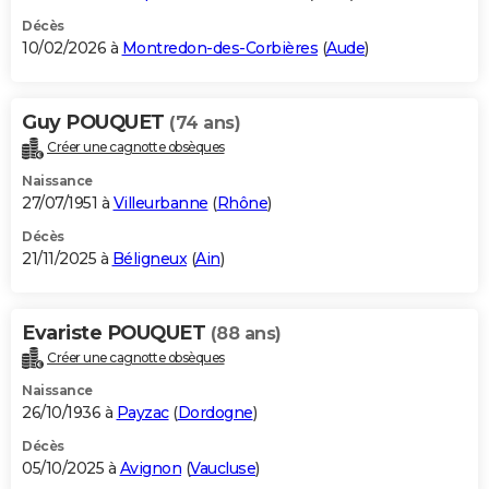
Décès
10/02/2026 à
Montredon-des-Corbières
(
Aude
)
Guy POUQUET
(74 ans)
Créer une cagnotte obsèques
Naissance
27/07/1951 à
Villeurbanne
(
Rhône
)
Décès
21/11/2025 à
Béligneux
(
Ain
)
Evariste POUQUET
(88 ans)
Créer une cagnotte obsèques
Naissance
26/10/1936 à
Payzac
(
Dordogne
)
Décès
05/10/2025 à
Avignon
(
Vaucluse
)