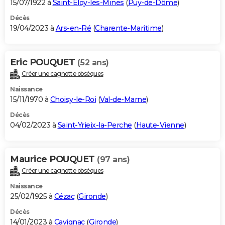
15/07/1922 à
Saint-Éloy-les-Mines
(
Puy-de-Dôme
)
Décès
19/04/2023 à
Ars-en-Ré
(
Charente-Maritime
)
Eric POUQUET
(52 ans)
Créer une cagnotte obsèques
Naissance
15/11/1970 à
Choisy-le-Roi
(
Val-de-Marne
)
Décès
04/02/2023 à
Saint-Yrieix-la-Perche
(
Haute-Vienne
)
Maurice POUQUET
(97 ans)
Créer une cagnotte obsèques
Naissance
25/02/1925 à
Cézac
(
Gironde
)
Décès
14/01/2023 à
Cavignac
(
Gironde
)