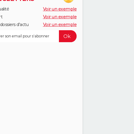
alité
Voir un exemple
rt
Voir un exemple
dossiers d'actu
Voir un exemple