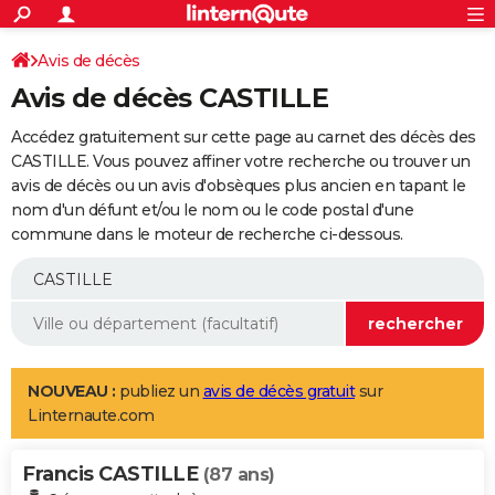
ACTUALITÉS
Connexion
S'inscrire
Avis de décès
Rechercher
Société
Education
Villes
Politique
Faits Divers
Monde
+
SPORT
Avis de décès CASTILLE
Football
Cyclisme
Forum
Coupe du monde 2026
Tennis
Rugby
CULTURE
Accédez gratuitement sur cette page au carnet des décès des
TNT
Cinéma
Musique
Programme TV
Streaming
Sorties cinéma
+
CASTILLE. Vous pouvez affiner votre recherche ou trouver un
FINANCE
avis de décès ou un avis d'obsèques plus ancien en tapant le
Impôts
Immobilier
Banque
Crédit
Retraite
Epargne
Risques naturels par ville
Assurance
AUTO
nom d'un défunt et/ou le nom ou le code postal d'une
commune dans le moteur de recherche ci-dessous.
Réserver un essai
Berlines
Forum auto
Essais
Citadines
SUV
+
HIGH-TECH
Meilleur smartphone
Ordinateurs
Guide high-tech
Mobiles
Internet
Jeux vidéo
+
BRICOLAGE
Aménagement intérieur
Cuisine
Jardinage
+
Forum
Extérieur
Salle de bains
Rangement
WEEK-END
Escapades
Expositions
Week-end nature
Guides de France
Patrimoine
Musées
+
LIFESTYLE
NOUVEAU :
publiez un
avis de décès gratuit
sur
Linternaute.com
Bien-être
Mode
+
Art de vivre
Loisirs
Modes de vie
SANTE
Francis CASTILLE
Guide de la santé
Médicaments
+
Alimentation
Maladies
Sommeil
(87 ans)
VOYAGE