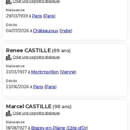
Créer une cagnotte obsèques
City break
Voyage de noces
Climat
Destinations
Voyage nature
Forum
+
PHOTO
Naissance
29/03/1939 à
Paris
(
Paris
)
GUIDES D'ACHAT
Décès
04/07/2026 à
Châteauroux
(
Indre
)
BONS PLANS
CARTE DE VOEUX
Renee CASTILLE
(89 ans)
Carte Bonne année
Carte Pâques
Carte de Noël
Carte Saint-Valentin
Carte d'anniversaire
DICTIONNAIRE
Créer une cagnotte obsèques
Biographies
Expressions
Dictionnaire
Citations
Proverbes
PROGRAMME TV
Naissance
31/03/1937 à
Montmorillon
(
Vienne
)
COPAINS D'AVANT
Décès
23/06/2026 à
Paris
(
Paris
)
Se connecter
Collèges
Universités
Service militaire
S'inscrire
Lycées
Primaires
Entreprises
Avis de recherche
AVIS DE DÉCÈS
FORUM
Marcel CASTILLE
(98 ans)
Lifestyle
Sport
Television
Cinema
Bricolage
Culture
Auto
Voyage
Créer une cagnotte obsèques
Naissance
18/08/1927 à
Brazey-en-Plaine
(
Côte-d'Or
)