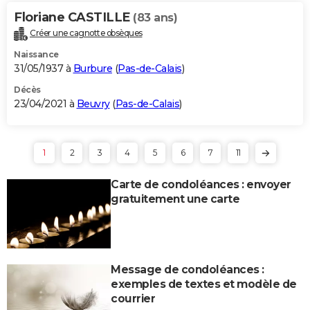
Floriane CASTILLE
(83 ans)
Créer une cagnotte obsèques
Naissance
31/05/1937 à
Burbure
(
Pas-de-Calais
)
Décès
23/04/2021 à
Beuvry
(
Pas-de-Calais
)
1
2
3
4
5
6
7
11
Carte de condoléances : envoyer
gratuitement une carte
Message de condoléances :
exemples de textes et modèle de
courrier