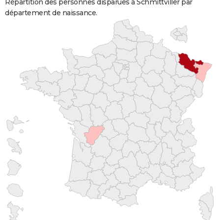
Répartition des personnes disparues à Schmittviller par
département de naissance.