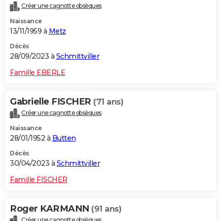
Créer une cagnotte obsèques
City break
Voyage de noces
Climat
Destinations
Voyage nature
Forum
+
PHOTO
Naissance
13/11/1959 à
Metz
GUIDES D'ACHAT
Décès
BONS PLANS
28/09/2023 à
Schmittviller
CARTE DE VOEUX
Famille EBERLE
Carte Bonne année
Carte Pâques
Carte de Noël
Carte Saint-Valentin
Carte d'anniversaire
DICTIONNAIRE
Gabrielle FISCHER
(71 ans)
Biographies
Expressions
Dictionnaire
Citations
Proverbes
PROGRAMME TV
Créer une cagnotte obsèques
Naissance
COPAINS D'AVANT
28/01/1952 à
Butten
Se connecter
Collèges
Universités
Service militaire
S'inscrire
Lycées
Primaires
Entreprises
Avis de recherche
AVIS DE DÉCÈS
Décès
30/04/2023 à
Schmittviller
FORUM
Famille FISCHER
Lifestyle
Sport
Television
Cinema
Bricolage
Culture
Auto
Voyage
Roger KARMANN
(91 ans)
Créer une cagnotte obsèques