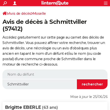
ACTUALITÉS
Connexion
S'inscrire
Avis de décès
Moselle
Rechercher
Société
Education
Villes
Politique
Faits Divers
Monde
+
SPORT
Avis de décès à Schmittviller
Football
Cyclisme
Forum
Coupe du monde 2026
Tennis
Rugby
CULTURE
(57412)
TNT
Cinéma
Musique
Programme TV
Streaming
Sorties cinéma
+
FINANCE
Accédez gratuitement sur cette page au carnet des décès de
Schmittviller. Vous pouvez affiner votre recherche, trouver un
Impôts
Immobilier
Banque
Crédit
Retraite
Epargne
Risques naturels par ville
Assurance
AUTO
avis de décès, une nécrologie ou un avis d'obsèques plus
ancien en tapant le nom d'un défunt et/ou le nom (ou code
Réserver un essai
Berlines
Forum auto
Essais
Citadines
SUV
+
HIGH-TECH
postal) d'une commune proche de Schmittviller dans le
moteur de recherche ci-dessous.
Meilleur smartphone
Ordinateurs
Guide high-tech
Mobiles
Internet
Jeux vidéo
+
BRICOLAGE
Aménagement intérieur
Cuisine
Jardinage
+
Forum
Extérieur
Salle de bains
Rangement
WEEK-END
Escapades
Expositions
Week-end nature
Guides de France
Patrimoine
Musées
+
LIFESTYLE
Bien-être
Mode
+
Art de vivre
Loisirs
Modes de vie
SANTE
Mise à jour le 25/06/26
Guide de la santé
Médicaments
+
Alimentation
Maladies
Sommeil
VOYAGE
Brigitte EBERLE
(63 ans)