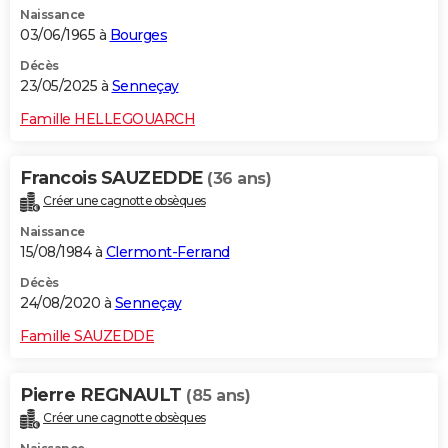
Naissance
City break
Voyage de noces
Climat
Destinations
Voyage nature
Forum
+
PHOTO
03/06/1965 à
Bourges
GUIDES D'ACHAT
Décès
23/05/2025 à
Senneçay
BONS PLANS
Famille HELLEGOUARCH
CARTE DE VOEUX
Francois SAUZEDDE
(36 ans)
Carte Bonne année
Carte Pâques
Carte de Noël
Carte Saint-Valentin
Carte d'anniversaire
DICTIONNAIRE
Créer une cagnotte obsèques
Biographies
Expressions
Dictionnaire
Citations
Proverbes
PROGRAMME TV
Naissance
15/08/1984 à
Clermont-Ferrand
COPAINS D'AVANT
Décès
24/08/2020 à
Senneçay
Se connecter
Collèges
Universités
Service militaire
S'inscrire
Lycées
Primaires
Entreprises
Avis de recherche
AVIS DE DÉCÈS
Famille SAUZEDDE
FORUM
Lifestyle
Sport
Television
Cinema
Bricolage
Culture
Auto
Voyage
Pierre REGNAULT
(85 ans)
Créer une cagnotte obsèques