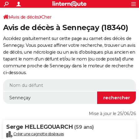
ACTUALITÉS
Connexion
S'inscrire
Avis de décès
Cher
Rechercher
Société
Education
Villes
Politique
Faits Divers
Monde
+
SPORT
Avis de décès à Senneçay (18340)
Football
Cyclisme
Forum
Coupe du monde 2026
Tennis
Rugby
CULTURE
Accédez gratuitement sur cette page au carnet des décès de
TNT
Cinéma
Musique
Programme TV
Streaming
Sorties cinéma
+
Senneçay. Vous pouvez affiner votre recherche, trouver un avis
FINANCE
de décès, une nécrologie ou un avis d'obsèques plus ancien en
Impôts
Immobilier
Banque
Crédit
Retraite
Epargne
Risques naturels par ville
Assurance
AUTO
tapant le nom d'un défunt et/ou le nom (ou code postal) d'une
commune proche de Senneçay dans le moteur de recherche
Réserver un essai
Berlines
Forum auto
Essais
Citadines
SUV
+
HIGH-TECH
ci-dessous.
Meilleur smartphone
Ordinateurs
Guide high-tech
Mobiles
Internet
Jeux vidéo
+
BRICOLAGE
Aménagement intérieur
Cuisine
Jardinage
+
Forum
Extérieur
Salle de bains
Rangement
WEEK-END
Escapades
Expositions
Week-end nature
Guides de France
Patrimoine
Musées
+
LIFESTYLE
Mise à jour le 25/06/26
Bien-être
Mode
+
Art de vivre
Loisirs
Modes de vie
SANTE
Serge HELLEGOUARCH
(59 ans)
Guide de la santé
Médicaments
+
Alimentation
Maladies
Sommeil
VOYAGE
Créer une cagnotte obsèques