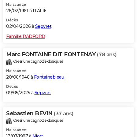
Naissance
City break
Voyage de noces
Climat
Destinations
Voyage nature
Forum
+
PHOTO
28/02/1961 à ITALIE
GUIDES D'ACHAT
Décès
02/04/2026 à
Sepvret
BONS PLANS
Famille RADFORD
CARTE DE VOEUX
Marc FONTAINE DIT FONTENAY
(78 ans)
Carte Bonne année
Carte Pâques
Carte de Noël
Carte Saint-Valentin
Carte d'anniversaire
DICTIONNAIRE
Créer une cagnotte obsèques
Biographies
Expressions
Dictionnaire
Citations
Proverbes
PROGRAMME TV
Naissance
20/06/1946 à
Fontainebleau
COPAINS D'AVANT
Décès
09/05/2025 à
Sepvret
Se connecter
Collèges
Universités
Service militaire
S'inscrire
Lycées
Primaires
Entreprises
Avis de recherche
AVIS DE DÉCÈS
FORUM
Sebastien BEVIN
(37 ans)
Lifestyle
Sport
Television
Cinema
Bricolage
Culture
Auto
Voyage
Créer une cagnotte obsèques
Naissance
13/07/1987 à
Niort