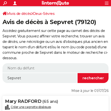
ACTUALITÉS
Connexion
S'inscrire
Avis de décès
Deux-Sèvres
Rechercher
Société
Education
Villes
Politique
Faits Divers
Monde
+
SPORT
Avis de décès à Sepvret (79120)
Football
Cyclisme
Forum
Coupe du monde 2026
Tennis
Rugby
CULTURE
Accédez gratuitement sur cette page au carnet des décès de
TNT
Cinéma
Musique
Programme TV
Streaming
Sorties cinéma
+
Sepvret. Vous pouvez affiner votre recherche, trouver un avis
FINANCE
de décès, une nécrologie ou un avis d'obsèques plus ancien en
Impôts
Immobilier
Banque
Crédit
Retraite
Epargne
Risques naturels par ville
Assurance
AUTO
tapant le nom d'un défunt et/ou le nom (ou code postal) d'une
commune proche de Sepvret dans le moteur de recherche ci-
Réserver un essai
Berlines
Forum auto
Essais
Citadines
SUV
+
HIGH-TECH
dessous.
Meilleur smartphone
Ordinateurs
Guide high-tech
Mobiles
Internet
Jeux vidéo
+
BRICOLAGE
Aménagement intérieur
Cuisine
Jardinage
+
Forum
Extérieur
Salle de bains
Rangement
WEEK-END
Escapades
Expositions
Week-end nature
Guides de France
Patrimoine
Musées
+
LIFESTYLE
Mise à jour le 01/07/26
Bien-être
Mode
+
Art de vivre
Loisirs
Modes de vie
SANTE
Mary RADFORD
(65 ans)
Guide de la santé
Médicaments
+
Alimentation
Maladies
Sommeil
VOYAGE
Créer une cagnotte obsèques