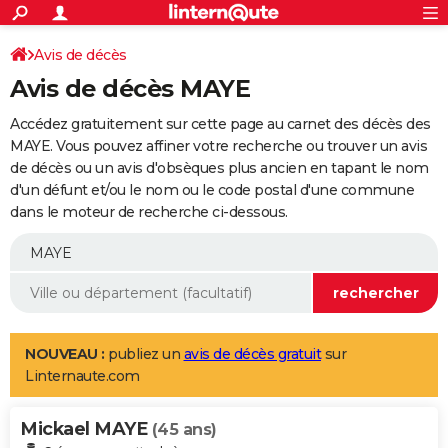
ACTUALITÉS
Connexion
S'inscrire
Avis de décès
Rechercher
Société
Education
Villes
Politique
Faits Divers
Monde
+
SPORT
Avis de décès MAYE
Football
Cyclisme
Forum
Coupe du monde 2026
Tennis
Rugby
CULTURE
Accédez gratuitement sur cette page au carnet des décès des
TNT
Cinéma
Musique
Programme TV
Streaming
Sorties cinéma
+
MAYE. Vous pouvez affiner votre recherche ou trouver un avis
FINANCE
de décès ou un avis d'obsèques plus ancien en tapant le nom
Impôts
Immobilier
Banque
Crédit
Retraite
Epargne
Risques naturels par ville
Assurance
AUTO
d'un défunt et/ou le nom ou le code postal d'une commune
dans le moteur de recherche ci-dessous.
Réserver un essai
Berlines
Forum auto
Essais
Citadines
SUV
+
HIGH-TECH
Meilleur smartphone
Ordinateurs
Guide high-tech
Mobiles
Internet
Jeux vidéo
+
BRICOLAGE
Aménagement intérieur
Cuisine
Jardinage
+
Forum
Extérieur
Salle de bains
Rangement
WEEK-END
Escapades
Expositions
Week-end nature
Guides de France
Patrimoine
Musées
+
LIFESTYLE
NOUVEAU :
publiez un
avis de décès gratuit
sur
Linternaute.com
Bien-être
Mode
+
Art de vivre
Loisirs
Modes de vie
SANTE
Mickael MAYE
Guide de la santé
Médicaments
+
Alimentation
Maladies
Sommeil
(45 ans)
VOYAGE