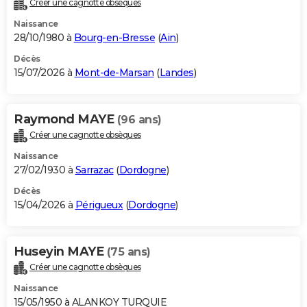
Créer une cagnotte obsèques
City break
Voyage de noces
Climat
Destinations
Voyage nature
Forum
+
PHOTO
Naissance
28/10/1980 à
Bourg-en-Bresse
(
Ain
)
GUIDES D'ACHAT
Décès
15/07/2026 à
Mont-de-Marsan
(
Landes
)
BONS PLANS
CARTE DE VOEUX
Raymond MAYE
(96 ans)
Carte Bonne année
Carte Pâques
Carte de Noël
Carte Saint-Valentin
Carte d'anniversaire
DICTIONNAIRE
Créer une cagnotte obsèques
Biographies
Expressions
Dictionnaire
Citations
Proverbes
PROGRAMME TV
Naissance
27/02/1930 à
Sarrazac
(
Dordogne
)
COPAINS D'AVANT
Décès
15/04/2026 à
Périgueux
(
Dordogne
)
Se connecter
Collèges
Universités
Service militaire
S'inscrire
Lycées
Primaires
Entreprises
Avis de recherche
AVIS DE DÉCÈS
FORUM
Huseyin MAYE
(75 ans)
Lifestyle
Sport
Television
Cinema
Bricolage
Culture
Auto
Voyage
Créer une cagnotte obsèques
Naissance
15/05/1950 à ALANKOY TURQUIE