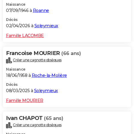
Naissance
City break
Voyage de noces
Climat
Destinations
Voyage nature
Forum
+
PHOTO
07/09/1946 à
Roanne
GUIDES D'ACHAT
Décès
02/04/2026 à
Soleymieux
BONS PLANS
Famille LACOMBE
CARTE DE VOEUX
Francoise MOURIER
(66 ans)
Carte Bonne année
Carte Pâques
Carte de Noël
Carte Saint-Valentin
Carte d'anniversaire
DICTIONNAIRE
Créer une cagnotte obsèques
Biographies
Expressions
Dictionnaire
Citations
Proverbes
PROGRAMME TV
Naissance
18/06/1958 à
Roche-la-Molière
COPAINS D'AVANT
Décès
08/03/2025 à
Soleymieux
Se connecter
Collèges
Universités
Service militaire
S'inscrire
Lycées
Primaires
Entreprises
Avis de recherche
AVIS DE DÉCÈS
Famille MOURIER
FORUM
Lifestyle
Sport
Television
Cinema
Bricolage
Culture
Auto
Voyage
Ivan CHAPOT
(65 ans)
Créer une cagnotte obsèques