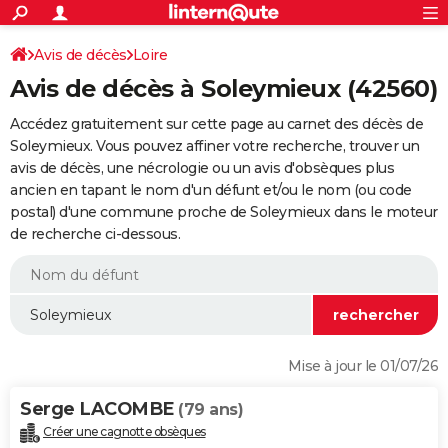
ACTUALITÉS
Connexion
S'inscrire
Avis de décès
Loire
Rechercher
Société
Education
Villes
Politique
Faits Divers
Monde
+
SPORT
Avis de décès à Soleymieux (42560)
Football
Cyclisme
Forum
Coupe du monde 2026
Tennis
Rugby
CULTURE
Accédez gratuitement sur cette page au carnet des décès de
TNT
Cinéma
Musique
Programme TV
Streaming
Sorties cinéma
+
Soleymieux. Vous pouvez affiner votre recherche, trouver un
FINANCE
avis de décès, une nécrologie ou un avis d'obsèques plus
Impôts
Immobilier
Banque
Crédit
Retraite
Epargne
Risques naturels par ville
Assurance
AUTO
ancien en tapant le nom d'un défunt et/ou le nom (ou code
postal) d'une commune proche de Soleymieux dans le moteur
Réserver un essai
Berlines
Forum auto
Essais
Citadines
SUV
+
HIGH-TECH
de recherche ci-dessous.
Meilleur smartphone
Ordinateurs
Guide high-tech
Mobiles
Internet
Jeux vidéo
+
BRICOLAGE
Aménagement intérieur
Cuisine
Jardinage
+
Forum
Extérieur
Salle de bains
Rangement
WEEK-END
Escapades
Expositions
Week-end nature
Guides de France
Patrimoine
Musées
+
LIFESTYLE
Mise à jour le 01/07/26
Bien-être
Mode
+
Art de vivre
Loisirs
Modes de vie
SANTE
Serge LACOMBE
(79 ans)
Guide de la santé
Médicaments
+
Alimentation
Maladies
Sommeil
VOYAGE
Créer une cagnotte obsèques