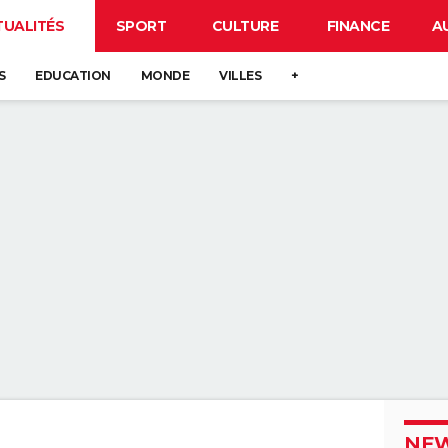
TUALITÉS
SPORT
CULTURE
FINANCE
A
S
EDUCATION
MONDE
VILLES
+
NEW