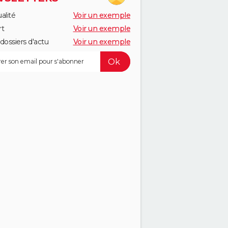
alité
Voir un exemple
rt
Voir un exemple
dossiers d'actu
Voir un exemple