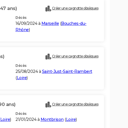
(47 ans)
Créer une cagnotte obsèques
Décès
16/09/2024 à
Marseille
(
Bouches-du-
Rhône
)
s)
Créer une cagnotte obsèques
Décès
25/08/2024 à
Saint-Just-Saint-Rambert
(
Loire
)
90 ans)
Créer une cagnotte obsèques
Décès
(
Loire
)
21/01/2024 à
Montbrison
(
Loire
)