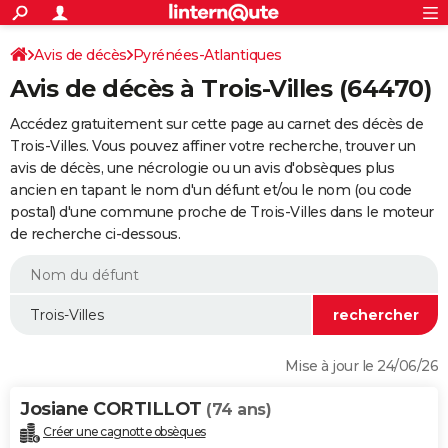
ACTUALITÉS
Connexion
S'inscrire
Avis de décès
Pyrénées-Atlantiques
Rechercher
Société
Education
Villes
Politique
Faits Divers
Monde
+
SPORT
Avis de décès à Trois-Villes (64470)
Football
Cyclisme
Forum
Coupe du monde 2026
Tennis
Rugby
CULTURE
Accédez gratuitement sur cette page au carnet des décès de
TNT
Cinéma
Musique
Programme TV
Streaming
Sorties cinéma
+
Trois-Villes. Vous pouvez affiner votre recherche, trouver un
FINANCE
avis de décès, une nécrologie ou un avis d'obsèques plus
Impôts
Immobilier
Banque
Crédit
Retraite
Epargne
Risques naturels par ville
Assurance
AUTO
ancien en tapant le nom d'un défunt et/ou le nom (ou code
postal) d'une commune proche de Trois-Villes dans le moteur
Réserver un essai
Berlines
Forum auto
Essais
Citadines
SUV
+
HIGH-TECH
de recherche ci-dessous.
Meilleur smartphone
Ordinateurs
Guide high-tech
Mobiles
Internet
Jeux vidéo
+
BRICOLAGE
Aménagement intérieur
Cuisine
Jardinage
+
Forum
Extérieur
Salle de bains
Rangement
WEEK-END
Escapades
Expositions
Week-end nature
Guides de France
Patrimoine
Musées
+
LIFESTYLE
Mise à jour le 24/06/26
Bien-être
Mode
+
Art de vivre
Loisirs
Modes de vie
SANTE
Josiane CORTILLOT
(74 ans)
Guide de la santé
Médicaments
+
Alimentation
Maladies
Sommeil
VOYAGE
Créer une cagnotte obsèques