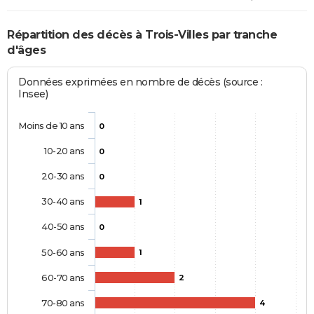
Répartition des décès à Trois-Villes par tranche
d'âges
Données exprimées en nombre de décès (source :
Insee)
Moins de 10 ans
0
10-20 ans
0
20-30 ans
0
30-40 ans
1
40-50 ans
0
50-60 ans
1
60-70 ans
2
70-80 ans
4