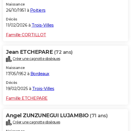
Naissance
City break
Voyage de noces
Climat
Destinations
Voyage nature
Forum
+
PHOTO
26/10/1951 à
Poitiers
GUIDES D'ACHAT
Décès
11/02/2026 à
Trois-Villes
BONS PLANS
Famille CORTILLOT
CARTE DE VOEUX
Jean ETCHEPARE
(72 ans)
Carte Bonne année
Carte Pâques
Carte de Noël
Carte Saint-Valentin
Carte d'anniversaire
DICTIONNAIRE
Créer une cagnotte obsèques
Biographies
Expressions
Dictionnaire
Citations
Proverbes
PROGRAMME TV
Naissance
17/05/1952 à
Bordeaux
COPAINS D'AVANT
Décès
19/02/2025 à
Trois-Villes
Se connecter
Collèges
Universités
Service militaire
S'inscrire
Lycées
Primaires
Entreprises
Avis de recherche
AVIS DE DÉCÈS
Famille ETCHEPARE
FORUM
Lifestyle
Sport
Television
Cinema
Bricolage
Culture
Auto
Voyage
Angel ZUNZUNEGUI LUJAMBIO
(71 ans)
Créer une cagnotte obsèques