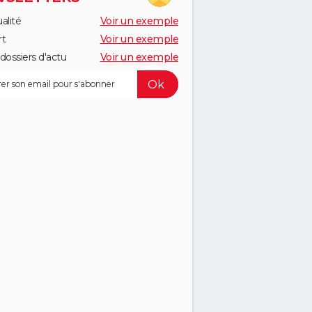
alité
Voir un exemple
rt
Voir un exemple
dossiers d'actu
Voir un exemple