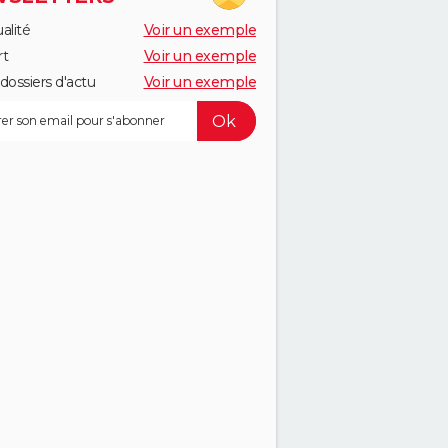
alité
Voir un exemple
rt
Voir un exemple
dossiers d'actu
Voir un exemple