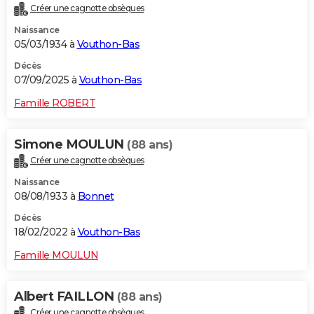
Créer une cagnotte obsèques
City break
Voyage de noces
Climat
Destinations
Voyage nature
Forum
+
PHOTO
Naissance
05/03/1934 à
Vouthon-Bas
GUIDES D'ACHAT
Décès
BONS PLANS
07/09/2025 à
Vouthon-Bas
CARTE DE VOEUX
Famille ROBERT
Carte Bonne année
Carte Pâques
Carte de Noël
Carte Saint-Valentin
Carte d'anniversaire
DICTIONNAIRE
Simone MOULUN
(88 ans)
Biographies
Expressions
Dictionnaire
Citations
Proverbes
PROGRAMME TV
Créer une cagnotte obsèques
Naissance
COPAINS D'AVANT
08/08/1933 à
Bonnet
Se connecter
Collèges
Universités
Service militaire
S'inscrire
Lycées
Primaires
Entreprises
Avis de recherche
AVIS DE DÉCÈS
Décès
18/02/2022 à
Vouthon-Bas
FORUM
Famille MOULUN
Lifestyle
Sport
Television
Cinema
Bricolage
Culture
Auto
Voyage
Albert FAILLON
(88 ans)
Créer une cagnotte obsèques