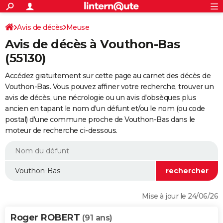
ACTUALITÉS
Connexion
S'inscrire
Avis de décès
Meuse
Rechercher
Société
Education
Villes
Politique
Faits Divers
Monde
+
SPORT
Avis de décès à Vouthon-Bas
Football
Cyclisme
Forum
Coupe du monde 2026
Tennis
Rugby
CULTURE
(55130)
TNT
Cinéma
Musique
Programme TV
Streaming
Sorties cinéma
+
FINANCE
Accédez gratuitement sur cette page au carnet des décès de
Vouthon-Bas. Vous pouvez affiner votre recherche, trouver un
Impôts
Immobilier
Banque
Crédit
Retraite
Epargne
Risques naturels par ville
Assurance
AUTO
avis de décès, une nécrologie ou un avis d'obsèques plus
ancien en tapant le nom d'un défunt et/ou le nom (ou code
Réserver un essai
Berlines
Forum auto
Essais
Citadines
SUV
+
HIGH-TECH
postal) d'une commune proche de Vouthon-Bas dans le
moteur de recherche ci-dessous.
Meilleur smartphone
Ordinateurs
Guide high-tech
Mobiles
Internet
Jeux vidéo
+
BRICOLAGE
Aménagement intérieur
Cuisine
Jardinage
+
Forum
Extérieur
Salle de bains
Rangement
WEEK-END
Escapades
Expositions
Week-end nature
Guides de France
Patrimoine
Musées
+
LIFESTYLE
Bien-être
Mode
+
Art de vivre
Loisirs
Modes de vie
SANTE
Mise à jour le 24/06/26
Guide de la santé
Médicaments
+
Alimentation
Maladies
Sommeil
VOYAGE
Roger ROBERT
(91 ans)