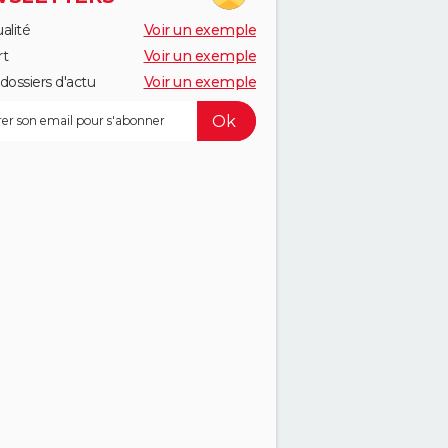
alité
Voir un exemple
rt
Voir un exemple
dossiers d'actu
Voir un exemple