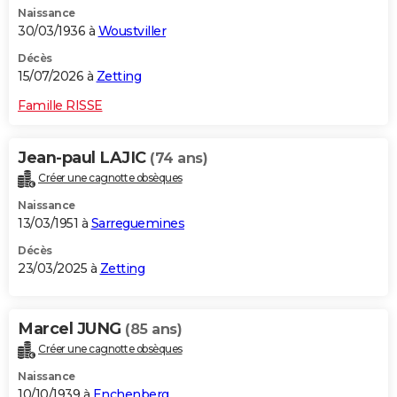
Naissance
City break
Voyage de noces
Climat
Destinations
Voyage nature
Forum
+
PHOTO
30/03/1936 à
Woustviller
GUIDES D'ACHAT
Décès
15/07/2026 à
Zetting
BONS PLANS
Famille RISSE
CARTE DE VOEUX
Jean-paul LAJIC
(74 ans)
Carte Bonne année
Carte Pâques
Carte de Noël
Carte Saint-Valentin
Carte d'anniversaire
DICTIONNAIRE
Créer une cagnotte obsèques
Biographies
Expressions
Dictionnaire
Citations
Proverbes
PROGRAMME TV
Naissance
13/03/1951 à
Sarreguemines
COPAINS D'AVANT
Décès
23/03/2025 à
Zetting
Se connecter
Collèges
Universités
Service militaire
S'inscrire
Lycées
Primaires
Entreprises
Avis de recherche
AVIS DE DÉCÈS
FORUM
Marcel JUNG
(85 ans)
Lifestyle
Sport
Television
Cinema
Bricolage
Culture
Auto
Voyage
Créer une cagnotte obsèques
Naissance
10/10/1939 à
Enchenberg