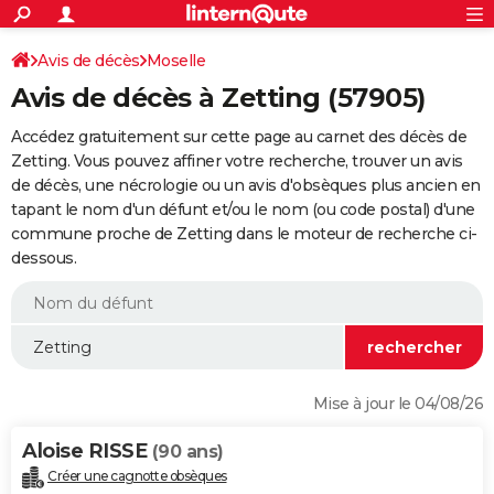
ACTUALITÉS
Connexion
S'inscrire
Avis de décès
Moselle
Rechercher
Société
Education
Villes
Politique
Faits Divers
Monde
+
SPORT
Avis de décès à Zetting (57905)
Football
Cyclisme
Forum
Coupe du monde 2026
Tennis
Rugby
CULTURE
Accédez gratuitement sur cette page au carnet des décès de
TNT
Cinéma
Musique
Programme TV
Streaming
Sorties cinéma
+
Zetting. Vous pouvez affiner votre recherche, trouver un avis
FINANCE
de décès, une nécrologie ou un avis d'obsèques plus ancien en
Impôts
Immobilier
Banque
Crédit
Retraite
Epargne
Risques naturels par ville
Assurance
AUTO
tapant le nom d'un défunt et/ou le nom (ou code postal) d'une
commune proche de Zetting dans le moteur de recherche ci-
Réserver un essai
Berlines
Forum auto
Essais
Citadines
SUV
+
HIGH-TECH
dessous.
Meilleur smartphone
Ordinateurs
Guide high-tech
Mobiles
Internet
Jeux vidéo
+
BRICOLAGE
Aménagement intérieur
Cuisine
Jardinage
+
Forum
Extérieur
Salle de bains
Rangement
WEEK-END
Escapades
Expositions
Week-end nature
Guides de France
Patrimoine
Musées
+
LIFESTYLE
Mise à jour le 04/08/26
Bien-être
Mode
+
Art de vivre
Loisirs
Modes de vie
SANTE
Aloise RISSE
(90 ans)
Guide de la santé
Médicaments
+
Alimentation
Maladies
Sommeil
VOYAGE
Créer une cagnotte obsèques