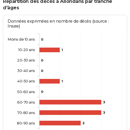
Répartition des décès à Allondans par tranche
d'âges
Données exprimées en nombre de décès (source :
Insee)
Moins de 10 ans
0
10-20 ans
1
20-30 ans
0
30-40 ans
0
40-50 ans
1
50-60 ans
0
60-70 ans
3
70-80 ans
3
80-90 ans
2