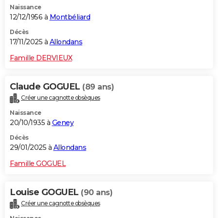
Naissance
City break
Voyage de noces
Climat
Destinations
Voyage nature
Forum
+
PHOTO
12/12/1956 à
Montbéliard
GUIDES D'ACHAT
Décès
17/11/2025 à
Allondans
BONS PLANS
Famille DERVIEUX
CARTE DE VOEUX
Claude GOGUEL
(89 ans)
Carte Bonne année
Carte Pâques
Carte de Noël
Carte Saint-Valentin
Carte d'anniversaire
DICTIONNAIRE
Créer une cagnotte obsèques
Biographies
Expressions
Dictionnaire
Citations
Proverbes
PROGRAMME TV
Naissance
20/10/1935 à
Geney
COPAINS D'AVANT
Décès
29/01/2025 à
Allondans
Se connecter
Collèges
Universités
Service militaire
S'inscrire
Lycées
Primaires
Entreprises
Avis de recherche
AVIS DE DÉCÈS
Famille GOGUEL
FORUM
Lifestyle
Sport
Television
Cinema
Bricolage
Culture
Auto
Voyage
Louise GOGUEL
(90 ans)
Créer une cagnotte obsèques