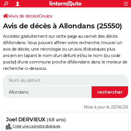
ACTUALITÉS
Connexion
S'inscrire
Avis de décès
Doubs
Rechercher
Société
Education
Villes
Politique
Faits Divers
Monde
+
SPORT
Avis de décès à Allondans (25550)
Football
Cyclisme
Forum
Coupe du monde 2026
Tennis
Rugby
CULTURE
Accédez gratuitement sur cette page au carnet des décès
TNT
Cinéma
Musique
Programme TV
Streaming
Sorties cinéma
+
d'Allondans. Vous pouvez affiner votre recherche, trouver un
FINANCE
avis de décès, une nécrologie ou un avis d'obsèques plus
Impôts
Immobilier
Banque
Crédit
Retraite
Epargne
Risques naturels par ville
Assurance
AUTO
ancien en tapant le nom d'un défunt et/ou le nom (ou code
postal) d'une commune proche d'Allondans dans le moteur de
Réserver un essai
Berlines
Forum auto
Essais
Citadines
SUV
+
HIGH-TECH
recherche ci-dessous.
Meilleur smartphone
Ordinateurs
Guide high-tech
Mobiles
Internet
Jeux vidéo
+
BRICOLAGE
Aménagement intérieur
Cuisine
Jardinage
+
Forum
Extérieur
Salle de bains
Rangement
WEEK-END
Escapades
Expositions
Week-end nature
Guides de France
Patrimoine
Musées
+
LIFESTYLE
Mise à jour le 25/06/26
Bien-être
Mode
+
Art de vivre
Loisirs
Modes de vie
SANTE
Joel DERVIEUX
(68 ans)
Guide de la santé
Médicaments
+
Alimentation
Maladies
Sommeil
VOYAGE
Créer une cagnotte obsèques