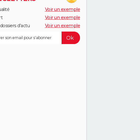
alité
Voir un exemple
rt
Voir un exemple
dossiers d'actu
Voir un exemple