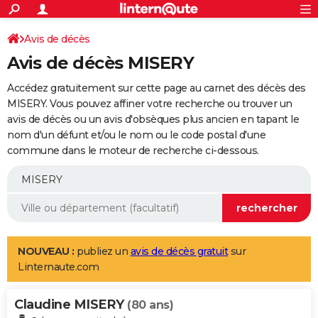
ACTUALITÉS
Connexion
S'inscrire
Avis de décès
Rechercher
Société
Education
Villes
Politique
Faits Divers
Monde
+
SPORT
Avis de décès MISERY
Football
Cyclisme
Forum
Coupe du monde 2026
Tennis
Rugby
CULTURE
Accédez gratuitement sur cette page au carnet des décès des
TNT
Cinéma
Musique
Programme TV
Streaming
Sorties cinéma
+
MISERY. Vous pouvez affiner votre recherche ou trouver un
FINANCE
avis de décès ou un avis d'obsèques plus ancien en tapant le
Impôts
Immobilier
Banque
Crédit
Retraite
Epargne
Risques naturels par ville
Assurance
AUTO
nom d'un défunt et/ou le nom ou le code postal d'une
commune dans le moteur de recherche ci-dessous.
Réserver un essai
Berlines
Forum auto
Essais
Citadines
SUV
+
HIGH-TECH
Meilleur smartphone
Ordinateurs
Guide high-tech
Mobiles
Internet
Jeux vidéo
+
BRICOLAGE
Aménagement intérieur
Cuisine
Jardinage
+
Forum
Extérieur
Salle de bains
Rangement
WEEK-END
Escapades
Expositions
Week-end nature
Guides de France
Patrimoine
Musées
+
LIFESTYLE
NOUVEAU :
publiez un
avis de décès gratuit
sur
Linternaute.com
Bien-être
Mode
+
Art de vivre
Loisirs
Modes de vie
SANTE
Claudine MISERY
Guide de la santé
Médicaments
+
Alimentation
Maladies
Sommeil
(80 ans)
VOYAGE