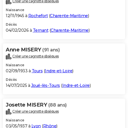
Créer une cagnotte obsèques
City break
Voyage de noces
Climat
Destinations
Voyage nature
Forum
+
PHOTO
Naissance
12/11/1945 à
Rochefort
(
Charente-Maritime
)
GUIDES D'ACHAT
Décès
04/02/2026 à
Ternant
(
Charente-Maritime
)
BONS PLANS
CARTE DE VOEUX
Anne MISERY
(91 ans)
Carte Bonne année
Carte Pâques
Carte de Noël
Carte Saint-Valentin
Carte d'anniversaire
DICTIONNAIRE
Créer une cagnotte obsèques
Biographies
Expressions
Dictionnaire
Citations
Proverbes
PROGRAMME TV
Naissance
02/09/1933 à
Tours
(
Indre-et-Loire
)
COPAINS D'AVANT
Décès
14/07/2025 à
Joué-lès-Tours
(
Indre-et-Loire
)
Se connecter
Collèges
Universités
Service militaire
S'inscrire
Lycées
Primaires
Entreprises
Avis de recherche
AVIS DE DÉCÈS
FORUM
Josette MISERY
(88 ans)
Lifestyle
Sport
Television
Cinema
Bricolage
Culture
Auto
Voyage
Créer une cagnotte obsèques
Naissance
03/05/1937 à
Lyon
(
Rhône
)