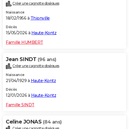
Créer une cagnotte obsèques
City break
Voyage de noces
Climat
Destinations
Voyage nature
Forum
+
PHOTO
Naissance
18/02/1956 à
Thionville
GUIDES D'ACHAT
Décès
BONS PLANS
15/05/2026 à
Haute-Kontz
CARTE DE VOEUX
Famille HUMBERT
Carte Bonne année
Carte Pâques
Carte de Noël
Carte Saint-Valentin
Carte d'anniversaire
DICTIONNAIRE
Jean SINDT
(96 ans)
Biographies
Expressions
Dictionnaire
Citations
Proverbes
PROGRAMME TV
Créer une cagnotte obsèques
Naissance
COPAINS D'AVANT
21/04/1929 à
Haute-Kontz
Se connecter
Collèges
Universités
Service militaire
S'inscrire
Lycées
Primaires
Entreprises
Avis de recherche
AVIS DE DÉCÈS
Décès
12/01/2026 à
Haute-Kontz
FORUM
Famille SINDT
Lifestyle
Sport
Television
Cinema
Bricolage
Culture
Auto
Voyage
Celine JONAS
(84 ans)
Créer une cagnotte obsèques