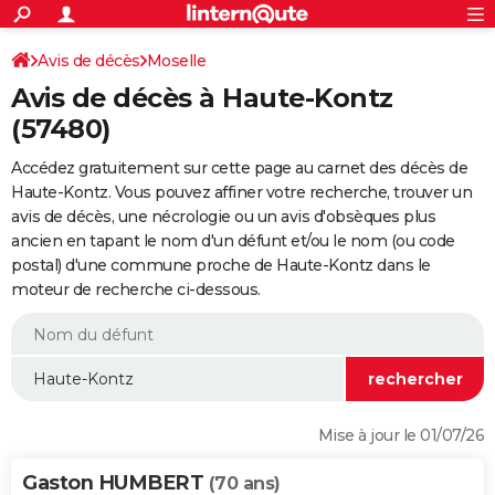
ACTUALITÉS
Connexion
S'inscrire
Avis de décès
Moselle
Rechercher
Société
Education
Villes
Politique
Faits Divers
Monde
+
SPORT
Avis de décès à Haute-Kontz
Football
Cyclisme
Forum
Coupe du monde 2026
Tennis
Rugby
CULTURE
(57480)
TNT
Cinéma
Musique
Programme TV
Streaming
Sorties cinéma
+
FINANCE
Accédez gratuitement sur cette page au carnet des décès de
Haute-Kontz. Vous pouvez affiner votre recherche, trouver un
Impôts
Immobilier
Banque
Crédit
Retraite
Epargne
Risques naturels par ville
Assurance
AUTO
avis de décès, une nécrologie ou un avis d'obsèques plus
ancien en tapant le nom d'un défunt et/ou le nom (ou code
Réserver un essai
Berlines
Forum auto
Essais
Citadines
SUV
+
HIGH-TECH
postal) d'une commune proche de Haute-Kontz dans le
moteur de recherche ci-dessous.
Meilleur smartphone
Ordinateurs
Guide high-tech
Mobiles
Internet
Jeux vidéo
+
BRICOLAGE
Aménagement intérieur
Cuisine
Jardinage
+
Forum
Extérieur
Salle de bains
Rangement
WEEK-END
Escapades
Expositions
Week-end nature
Guides de France
Patrimoine
Musées
+
LIFESTYLE
Bien-être
Mode
+
Art de vivre
Loisirs
Modes de vie
SANTE
Mise à jour le 01/07/26
Guide de la santé
Médicaments
+
Alimentation
Maladies
Sommeil
VOYAGE
Gaston HUMBERT
(70 ans)