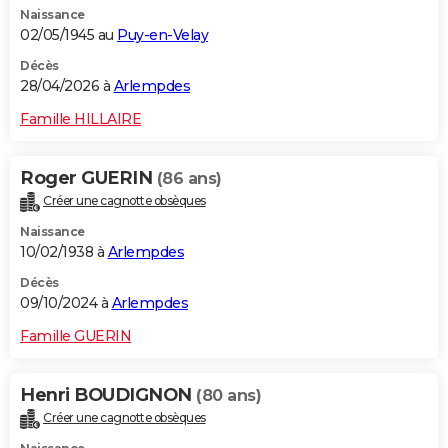
Naissance
City break
Voyage de noces
Climat
Destinations
Voyage nature
Forum
+
PHOTO
02/05/1945 au
Puy-en-Velay
GUIDES D'ACHAT
Décès
28/04/2026 à
Arlempdes
BONS PLANS
Famille HILLAIRE
CARTE DE VOEUX
Roger GUERIN
(86 ans)
Carte Bonne année
Carte Pâques
Carte de Noël
Carte Saint-Valentin
Carte d'anniversaire
DICTIONNAIRE
Créer une cagnotte obsèques
Biographies
Expressions
Dictionnaire
Citations
Proverbes
PROGRAMME TV
Naissance
10/02/1938 à
Arlempdes
COPAINS D'AVANT
Décès
09/10/2024 à
Arlempdes
Se connecter
Collèges
Universités
Service militaire
S'inscrire
Lycées
Primaires
Entreprises
Avis de recherche
AVIS DE DÉCÈS
Famille GUERIN
FORUM
Lifestyle
Sport
Television
Cinema
Bricolage
Culture
Auto
Voyage
Henri BOUDIGNON
(80 ans)
Créer une cagnotte obsèques