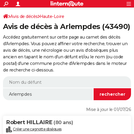
ACTUALITÉS
Connexion
S'inscrire
Avis de décès
Haute-Loire
Rechercher
Société
Education
Villes
Politique
Faits Divers
Monde
+
SPORT
Avis de décès à Arlempdes (43490)
Football
Cyclisme
Forum
Coupe du monde 2026
Tennis
Rugby
CULTURE
Accédez gratuitement sur cette page au carnet des décès
TNT
Cinéma
Musique
Programme TV
Streaming
Sorties cinéma
+
d'Arlempdes. Vous pouvez affiner votre recherche, trouver un
FINANCE
avis de décès, une nécrologie ou un avis d'obsèques plus
Impôts
Immobilier
Banque
Crédit
Retraite
Epargne
Risques naturels par ville
Assurance
AUTO
ancien en tapant le nom d'un défunt et/ou le nom (ou code
postal) d'une commune proche d'Arlempdes dans le moteur
Réserver un essai
Berlines
Forum auto
Essais
Citadines
SUV
+
HIGH-TECH
de recherche ci-dessous.
Meilleur smartphone
Ordinateurs
Guide high-tech
Mobiles
Internet
Jeux vidéo
+
BRICOLAGE
Aménagement intérieur
Cuisine
Jardinage
+
Forum
Extérieur
Salle de bains
Rangement
WEEK-END
Escapades
Expositions
Week-end nature
Guides de France
Patrimoine
Musées
+
LIFESTYLE
Mise à jour le 01/07/26
Bien-être
Mode
+
Art de vivre
Loisirs
Modes de vie
SANTE
Robert HILLAIRE
(80 ans)
Guide de la santé
Médicaments
+
Alimentation
Maladies
Sommeil
VOYAGE
Créer une cagnotte obsèques