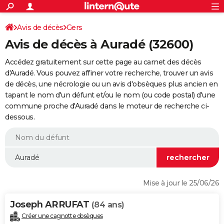
ACTUALITÉS
Connexion
S'inscrire
Avis de décès
Gers
Rechercher
Société
Education
Villes
Politique
Faits Divers
Monde
+
SPORT
Avis de décès à Auradé (32600)
Football
Cyclisme
Forum
Coupe du monde 2026
Tennis
Rugby
CULTURE
Accédez gratuitement sur cette page au carnet des décès
TNT
Cinéma
Musique
Programme TV
Streaming
Sorties cinéma
+
d'Auradé. Vous pouvez affiner votre recherche, trouver un avis
FINANCE
de décès, une nécrologie ou un avis d'obsèques plus ancien en
Impôts
Immobilier
Banque
Crédit
Retraite
Epargne
Risques naturels par ville
Assurance
AUTO
tapant le nom d'un défunt et/ou le nom (ou code postal) d'une
commune proche d'Auradé dans le moteur de recherche ci-
Réserver un essai
Berlines
Forum auto
Essais
Citadines
SUV
+
HIGH-TECH
dessous.
Meilleur smartphone
Ordinateurs
Guide high-tech
Mobiles
Internet
Jeux vidéo
+
BRICOLAGE
Aménagement intérieur
Cuisine
Jardinage
+
Forum
Extérieur
Salle de bains
Rangement
WEEK-END
Escapades
Expositions
Week-end nature
Guides de France
Patrimoine
Musées
+
LIFESTYLE
Mise à jour le 25/06/26
Bien-être
Mode
+
Art de vivre
Loisirs
Modes de vie
SANTE
Joseph ARRUFAT
(84 ans)
Guide de la santé
Médicaments
+
Alimentation
Maladies
Sommeil
VOYAGE
Créer une cagnotte obsèques