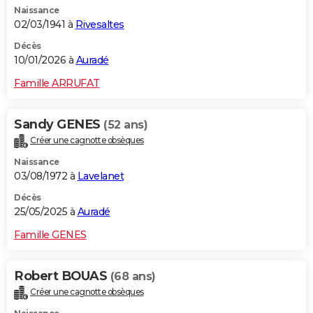
Naissance
City break
Voyage de noces
Climat
Destinations
Voyage nature
Forum
+
PHOTO
02/03/1941 à
Rivesaltes
GUIDES D'ACHAT
Décès
10/01/2026 à
Auradé
BONS PLANS
Famille ARRUFAT
CARTE DE VOEUX
Sandy GENES
(52 ans)
Carte Bonne année
Carte Pâques
Carte de Noël
Carte Saint-Valentin
Carte d'anniversaire
DICTIONNAIRE
Créer une cagnotte obsèques
Biographies
Expressions
Dictionnaire
Citations
Proverbes
PROGRAMME TV
Naissance
03/08/1972 à
Lavelanet
COPAINS D'AVANT
Décès
25/05/2025 à
Auradé
Se connecter
Collèges
Universités
Service militaire
S'inscrire
Lycées
Primaires
Entreprises
Avis de recherche
AVIS DE DÉCÈS
Famille GENES
FORUM
Lifestyle
Sport
Television
Cinema
Bricolage
Culture
Auto
Voyage
Robert BOUAS
(68 ans)
Créer une cagnotte obsèques